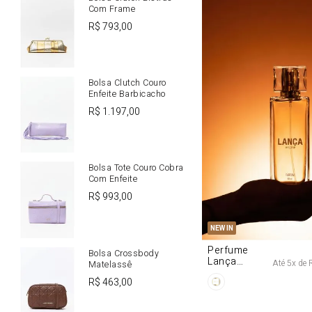
Com Frame
R$
793
,
00
Bolsa Clutch Couro
Enfeite Barbicacho
R$
1
.
197
,
00
Bolsa Tote Couro Cobra
Com Enfeite
R$
993
,
00
U
NEW IN
Perfume
Bolsa Crossbody
Lança
Até
5
x de
Matelassê
Origine 50ml
R$
463
,
00