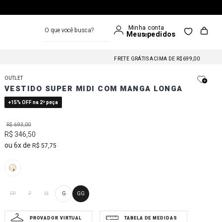
O que você busca?
FRETE GRÁTIS NAS COMPRAS A PARTIR DE R$699
FRETE GRÁTIS ACIMA DE R$699,00
FRETE GRÁTIS NAS COMPRAS A PARTIR DE R$699
OUTLET
FRETE GRÁTIS ACIMA DE R$699,00
VESTIDO SUPER MIDI COM MANGA LONGA
FRETE GRÁTIS NAS COMPRAS A PARTIR DE R$699
+15% OFF na 2ª peça
R$
693
,
00
R$
346
,
50
6
R$
57
,
75
PP
P
M
G
GG