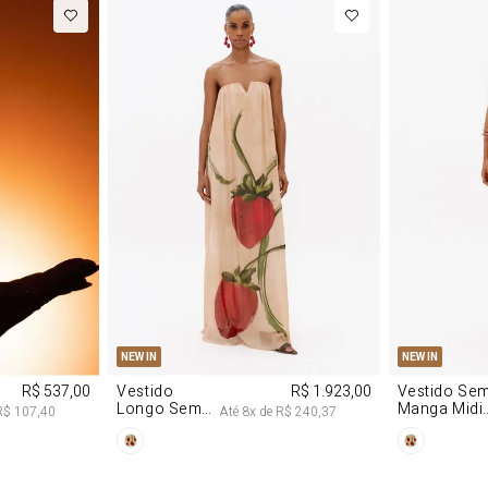
M
G
PP
P
NEW IN
NEW IN
R$ 537,00
Vestido
R$ 1.923,00
Vestido Se
Longo Sem
Manga Midi
R$ 107,40
Até
8
x de
R$ 240,37
Alças De
De Malha
Chiffon
Morango
Morango