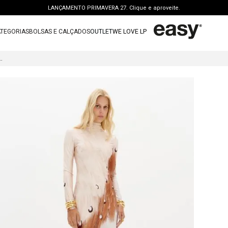
LANÇAMENTO PRIMAVERA 27. Clique e aproveite.
PERSONAL SHOPPER | garanta benefícios exclusivos. CONSULTAR >
TEGORIAS
BOLSAS E CALÇADOS
OUTLET
WE LOVE LP
FRETE GRÁTIS | a partir de R$ 699. APROVEITAR >
TERMOS MAIS BUSCADOS
OUTLET: ATÉ 65% OFF + 15 OFF NA 2ª PEÇA. Compre Agora >
UPER MIDI COM MANGA LONGA
1
º
vestido
LANÇAMENTO PRIMAVERA 27. Clique e aproveite.
2
º
bolsa
3
º
calca jeans
4
º
blusa
5
º
calca
6
º
vestido curto
7
º
bota
8
º
t shirt
9
º
regata
10
º
tenis