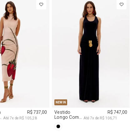
M
G
PP
P
M
G
NEW IN
m
R$ 737,00
Vestido
R$ 747,00
Longo Com
Até
7
x de
R$ 105,28
Até
7
x de
R$ 106,71
Aviamentos
Na Frente