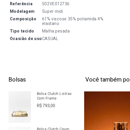
referência
502VE012736
modelagem
Super midi
composição
61% viscose 35% poliamida 4% 
elastano
tipo tecido
Malha pesada
ocasião de uso
CASUAL
Bolsas
Você também po
Bolsa Clutch Listras
Com Frame
R$
793
,
00
Bolsa Clutch Couro