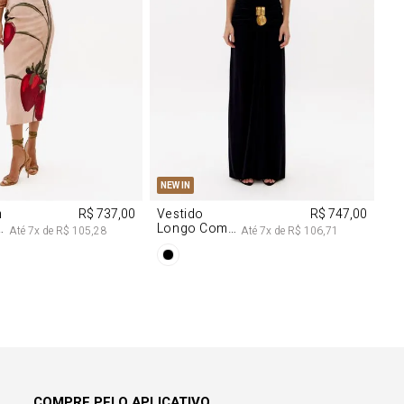
M
G
PP
P
M
G
NEW IN
m
R$ 737,00
Vestido
R$ 747,00
Longo Com
Até
7
x de
R$ 105,28
Até
7
x de
R$ 106,71
Aviamentos
Na Frente
COMPRE PELO APLICATIVO