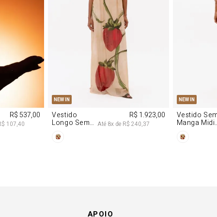
M
G
PP
P
NEW IN
NEW IN
R$ 537,00
Vestido
R$ 1.923,00
Vestido Se
Longo Sem
Manga Midi
R$ 107,40
Até
8
x de
R$ 240,37
Alças De
De Malha
Chiffon
Morango
Morango
APOIO