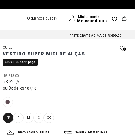
O que você busca?
FRETE GRÁTIS NAS COMPRAS A PARTIR DE R$699
FRETE GRÁTIS ACIMA DE R$699,00
FRETE GRÁTIS NAS COMPRAS A PARTIR DE R$699
OUTLET
FRETE GRÁTIS ACIMA DE R$699,00
VESTIDO SUPER MIDI DE ALÇAS
FRETE GRÁTIS NAS COMPRAS A PARTIR DE R$699
+15% OFF na 2ª peça
R$
643
,
00
R$
321
,
50
3
R$
107
,
16
PP
P
M
G
GG