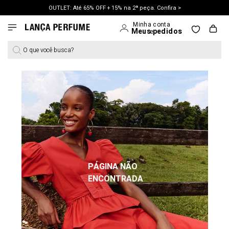
OUTLET: Até 65% OFF + 15% na 2ª peça. Confira >
LANÇAMENTO PRIMAVERA 27. Clique e aproveite.
O que você busca?
PÁGINA NÃO
ENCONTRADA