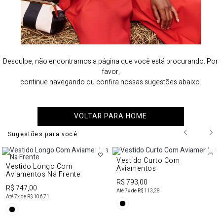
Desculpe, não encontramos a página que você está procurando. Por
favor,
continue navegando ou confira nossas sugestões abaixo.
VOLTAR PARA HOME
Sugestões para você
Vestido Curto Com
Vestido Longo Com
Aviamentos
Aviamentos Na Frente
R$ 793,00
R$ 747,00
Até
7
x de
R$ 113,28
Até
7
x de
R$ 106,71