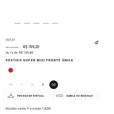
OUTLET
R$
769
,
20
R$
1
.
923
,
00
7
R$
109
,
88
VESTIDO SUPER MIDI FRENTE ÚNICA
PP
P
M
G
GG
Modelo veste:
P e mede 1,82M