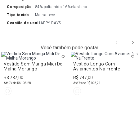
composição
84% poliamida 16% elastano
tipo tecido
Malha Leve
ocasião de uso
HAPPY DAYS
Você também pode gostar
Vestido Sem Manga Midi De
Vestido Longo Com
Malha Morango
Aviamentos Na Frente
R$ 737,00
R$ 747,00
Até
7
x de
R$ 105,28
Até
7
x de
R$ 106,71