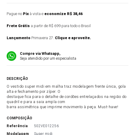
Pague no
Pix
à vista e
economize R$ 38,46
Frete Grátis
a partir de R$ 699 para todo o Brasil
Lançamento
Primavera 27.
Clique e aproveite.
Compre via Whatsapp,
Seja atendido por um especialista
DESCRIÇÃO DO PRODUTO
O vestido super midi em malha traz modelagem frente única, gola
alta e fechamento por zíper. O
destaque fica para o detalhe de cordões entrelaçados na região do
quadril e para a saia ampla com
barra assimétrica que imprime movimento à peça. Must-have!
COMPOSIÇÃO
referência
502VE012256
modelagem
Super midi