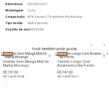
referência
502VE012677
modelagem
Curta
composição
65% viscose 27% poliéster 8% elastano
tipo tecido
Malha pesada
ocasião de uso
WEEKEND
Você também pode gostar
NEW IN
NEW IN
Vestido Sem Manga Midi De
Vestido Longo Com
Malha Morango
Aviamentos Na Frente
R$ 737,00
R$ 747,00
Até
7
x de
R$ 105,28
Até
7
x de
R$ 106,71