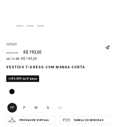
OUTLET
R$
193
,
50
R$
387
,
00
1
R$
193
,
50
VESTIDO T-DRESS COM MANGA CURTA
+15% OFF na 2ª peça
PP
P
M
G
GG