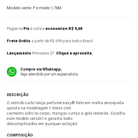
Modelo veste:
P e mede 1,76M
Pague no
Pix
à vista e
economize R$ 9,68
Frete Grátis
a partir de R$ 699 para todo o Brasil
Lançamento
Primavera 27.
Clique e aproveite.
Compre via Whatsapp,
Seja atendido por um especialista
DESCRIÇÃO DO PRODUTO
O vestido curto lança perfume easy® feito em malha encorpada
aposta na modelagem t-dress com
caimento solto no corpo, mangas curtas e gola redonda. Escolha
este modelo versátil e garanta looks
descomplicados em qualquer estação!
COMPOSIÇÃO