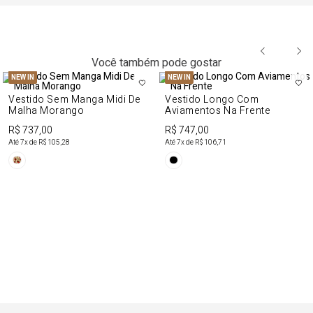
Você também pode gostar
NEW IN
NEW IN
Vestido Sem Manga Midi De
Vestido Longo Com
Malha Morango
Aviamentos Na Frente
R$ 737,00
R$ 747,00
Até
7
x de
R$ 105,28
Até
7
x de
R$ 106,71