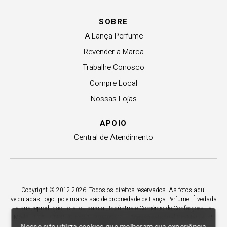
SOBRE
A Lança Perfume
Revender a Marca
Trabalhe Conosco
Compre Local
Nossas Lojas
APOIO
Central de Atendimento
Copyright © 2012-2026. Todos os direitos reservados. As fotos aqui
veiculadas, logotipo e marca são de propriedade de Lança Perfume. É vedada
a sua reprodução, total ou parcial. Indústria e Comércio de Confecções La
Moda LTDA - CNPJ 79.653.119/0009-70 – Acesso estadual Rio Maina, nº
1925 - Vila Macarini - Criciúma/SC.