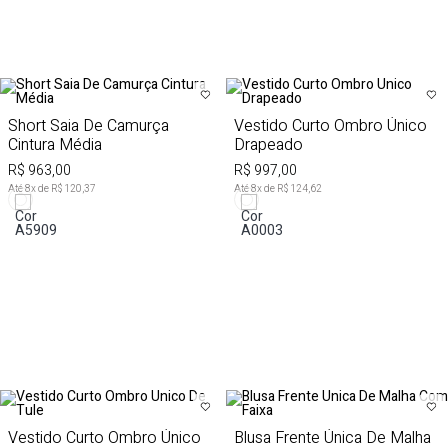
Short Saia De Camurça
Vestido Curto Ombro Único
Cintura Média
Drapeado
R$ 963,00
R$ 997,00
Até
8
x de
R$ 120,37
Até
8
x de
R$ 124,62
Vestido Curto Ombro Único
Blusa Frente Única De Malha