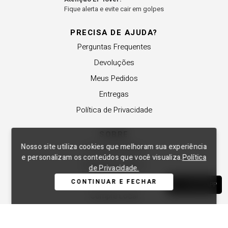
Fique alerta e evite cair em golpes
PRECISA DE AJUDA?
Perguntas Frequentes
Devoluções
Meus Pedidos
Entregas
Política de Privacidade
SOBRE
Nosso site utiliza cookies que melhoram sua experiência
A Lança Perfume
e personalizam os conteúdos que você visualiza.
Política
Revender a Marca
de Privacidade.
Trabalhe Conosco
CONTINUAR E FECHAR
WHATSAPP
Compre Local
Nossas Lojas