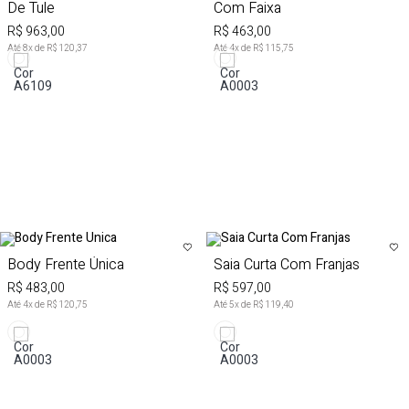
De Tule
Com Faixa
R$ 963,00
R$ 463,00
Até
8
x de
R$ 120,37
Até
4
x de
R$ 115,75
Body Frente Única
Saia Curta Com Franjas
R$ 483,00
R$ 597,00
Até
4
x de
R$ 120,75
Até
5
x de
R$ 119,40