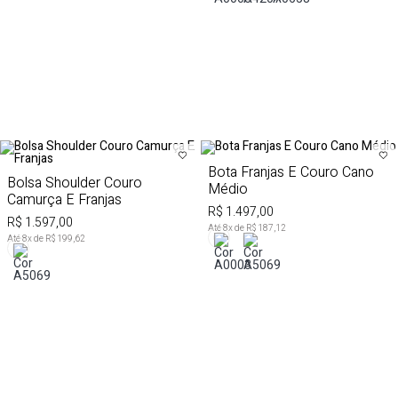
Bota Franjas E Couro Cano
Bolsa Shoulder Couro
Médio
Camurça E Franjas
R$ 1.497,00
R$ 1.597,00
Até
8
x de
R$ 187,12
Até
8
x de
R$ 199,62