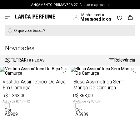
LANÇAMENTO PRIMAVERA 27. Clique e aproveite.
FRETE GRÁTIS | a partir de R$ 699. APROVEITAR >
PERSONAL SHOPPER | garanta benefícios exclusivos. CONSULTAR >
O que você busca?
OUTLET: Até 65% OFF + 15% na 2ª peça. Confira >
LANÇAMENTO PRIMAVERA 27. Clique e aproveite.
Novidades
FILTRAR
Relevância
18
PEÇAS
Vestido Assimétrico De Alça
Blusa Assimétrica Sem
Em Camurça
Manga De Camurça
R$ 1.393,00
R$ 863,00
Até
8
x de
R$ 174,12
Até
8
x de
R$ 107,87