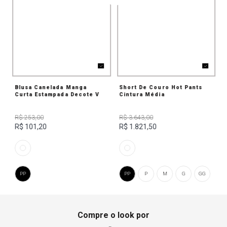
Blusa Canelada Manga
Short De Couro Hot Pants
Curta Estampada Decote V
Cintura Média
R$ 253,00
R$ 3.643,00
R$ 101,20
R$ 1.821,50
PP
PP
P
M
G
GG
Compre o look por