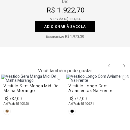
De:
R$ 1.922,70
ou
5
x de
R$ 384,54
ADICIONAR À SACOLA
Economize
R$ 1.973,30
Você também pode gostar
Vestido Sem Manga Midi De
Vestido Longo Com
Malha Morango
Aviamentos Na Frente
R$ 737,00
R$ 747,00
Até
7
x de
R$ 105,28
Até
7
x de
R$ 106,71