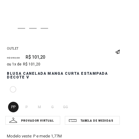
OUTLET
R$
101
,
20
R$
253
,
00
1
R$
101
,
20
BLUSA CANELADA MANGA CURTA ESTAMPADA
DECOTE V
PP
P
M
G
GG
Modelo veste:
P e mede 1,77M