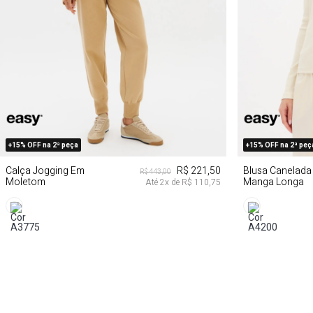
M
G
PP
+15% OFF na 2ª peça
+15% OFF na 2ª peç
Calça Jogging Em
R$ 221,50
Blusa Canelada
R$ 443,00
Moletom
Manga Longa
Até
2
x de
R$ 110,75