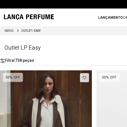
LANÇAMENTO
CA
OUTLET / EASY
Outlet LP Easy
Filtrar
738
peças
50%
OFF
50%
OFF