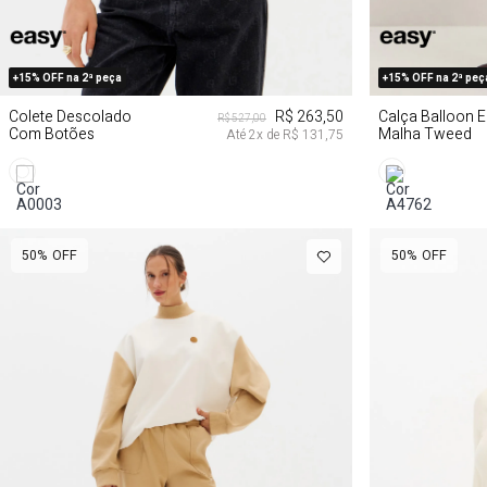
GG
G
+15% OFF na 2ª peça
+15% OFF na 2ª peç
Colete Descolado
R$ 263,50
Calça Balloon 
R$ 527,00
Com Botões
Malha Tweed
Até
2
x de
R$ 131,75
50%
OFF
50%
OFF