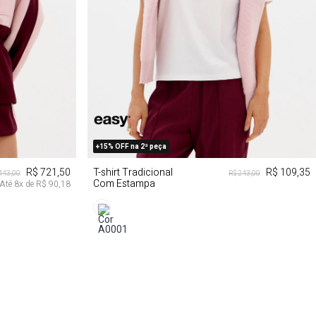
GG
PP
P
M
G
+15% OFF na 2ª peça
R$ 721,50
T-shirt Tradicional
R$ 109,35
.443,00
R$ 243,00
Com Estampa
Até
8
x de
R$ 90,18