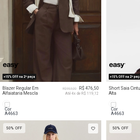
M
G
+15% OFF na 2ª peça
+15% OFF na 2ª peç
Blazer Regular Em
R$ 476,50
Short Saia Cint
R$ 953,00
Alfaiataria Mescla
Alta
Até
4
x de
R$ 119,12
50%
OFF
50%
OFF