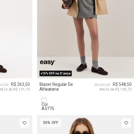
G
P
M
G
GG
+15% OFF na 2ª peça
R$ 263,50
Blazer Regular De
R$ 548,50
527,00
R$ 1.097,00
Alfaiataria
té
2
x de
R$ 131,75
Até
5
x de
R$ 109,70
50%
OFF