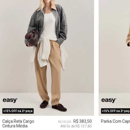
PP
P
M
G
P
+15% OFF na 2ª peça
+15% OFF na 2ª peç
Calça Reta Cargo
R$ 383,50
Parka Com Cap
R$ 767,00
Cintura Média
Até
3
x de
R$ 127,83