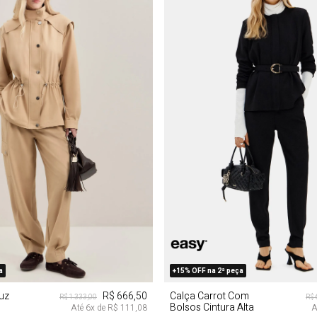
G
P
GG
a
+15% OFF na 2ª peça
uz
R$ 666,50
Calça Carrot Com
R$ 1.333,00
R$ 
Bolsos Cintura Alta
Até
6
x de
R$ 111,08
A