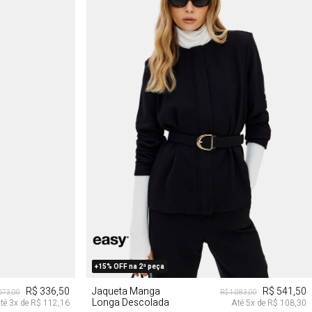
G
GG
+15% OFF na 2ª peça
R$ 336,50
Jaqueta Manga
R$ 541,50
673,00
R$ 1.083,00
Longa Descolada
té
3
x de
R$ 112,16
Até
5
x de
R$ 108,30