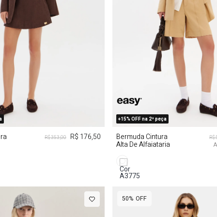
GG
PP
P
M
a
+15% OFF na 2ª peça
ura
R$ 176,50
Bermuda Cintura
R$ 353,00
R$ 
Alta De Alfaiataria
A
50%
OFF