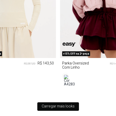
G
GG
PP
M
G
a
+15% OFF na 2ª peça
R$ 143,50
Parka Oversized
R$ 287,00
R$ 1
Com Linho
Carregar mais looks