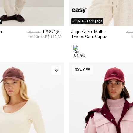
GG
M
G
G
a
+15% OFF na 2ª peça
Em
R$ 371,50
Jaqueta Em Malha
R$ 743,00
R$ 1
Tweed Com Capuz
Até
3
x de
R$ 123,83
A
50%
OFF