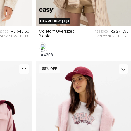
G
P
M
G
GG
+15% OFF na 2ª peça
R$ 648,50
Moletom Oversized
R$ 271,50
.297,00
R$ 543,00
Bicolor
té
6
x de
R$ 108,08
Até
2
x de
R$ 135,75
55%
OFF