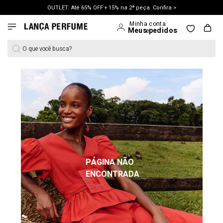
OUTLET: Até 65% OFF + 15% na 2ª peça. Confira >
LANÇAMENTO PRIMAVERA 27. Clique e aproveite.
O que você busca?
PÁGINA NÃO
ENCONTRADA