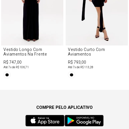
Vestido Longo Com
Vestido Curto Com
Aviamentos Na Frente
Aviamentos
R$ 747,00
R$ 793,00
Até
7
x de
R$ 106,71
Até
7
x de
R$ 113,28
COMPRE PELO APLICATIVO