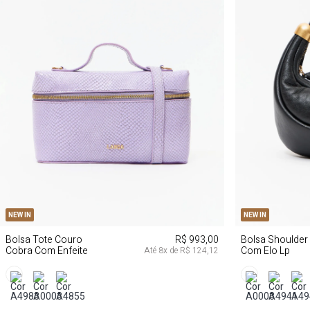
U
NEW IN
NEW IN
Bolsa Tote Couro
R$ 993,00
Bolsa Shoulder
Cobra Com Enfeite
Com Elo Lp
Até
8
x de
R$ 124,12