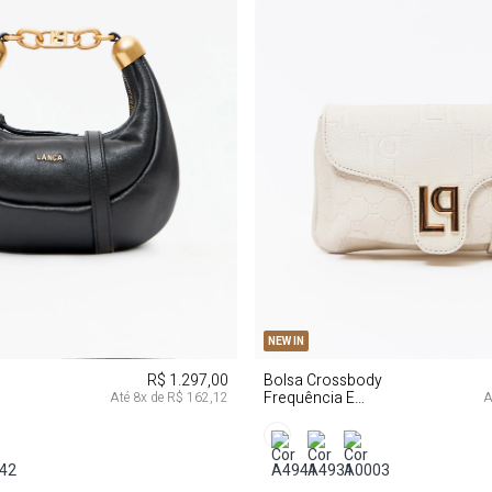
U
U
NEW IN
R$ 1.297,00
Bolsa Crossbody
Frequência E
Até
8
x de
R$ 162,12
A
Enfeite Lp