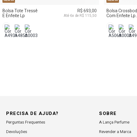
Bolsa Tote Tressê
R$ 693,00
Bolsa Crossbo
E Enfeite Lp
Com Enfeite Lp
Até
6
x de
R$ 115,50
Couro
PRECISA DE AJUDA?
SOBRE
Perguntas Frequentes
A Lança Perfume
Devoluções
Revender a Marca