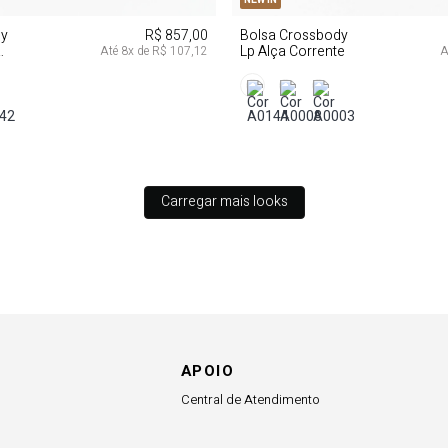
dy
R$ 857,00
Bolsa Crossbody
Lp Alça Corrente
Até
8
x de
R$ 107,12
A
Carregar mais looks
APOIO
Central de Atendimento