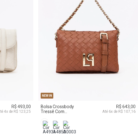
U
NEW IN
R$ 493,00
Bolsa Crossbody
R$ 643,00
Tressê Com
té
4
x de
R$ 123,25
Até
6
x de
R$ 107,16
Enfeite