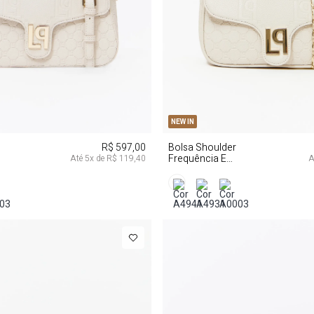
U
U
NEW IN
R$ 597,00
Bolsa Shoulder
Frequência E
Até
5
x de
R$ 119,40
A
Enfeite Lp