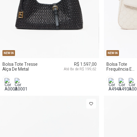
U
NEW IN
NEW IN
Bolsa Tote Tresse
R$ 1.597,00
Bolsa Tote
Alça De Metal
Frequência E
Até
8
x de
R$ 199,62
Enfeite Lp