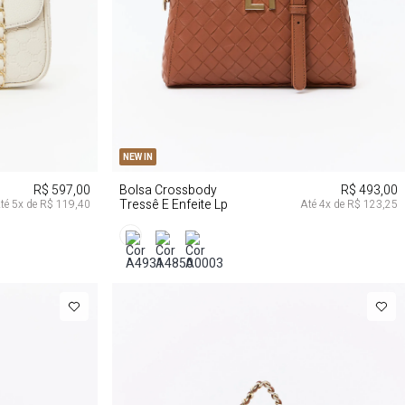
U
NEW IN
R$ 597,00
Bolsa Crossbody
R$ 493,00
Tressê E Enfeite Lp
té
5
x de
R$ 119,40
Até
4
x de
R$ 123,25