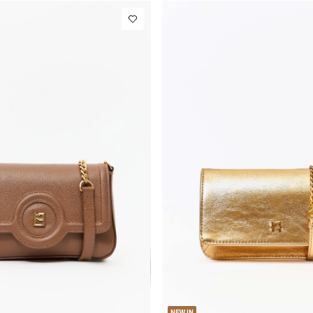
U
U
NEW IN