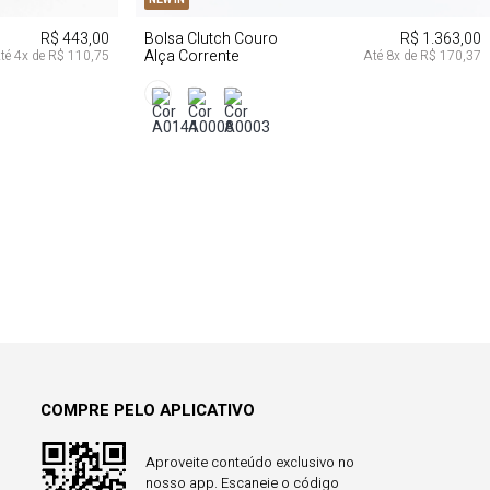
R$ 443,00
Bolsa Clutch Couro
R$ 1.363,00
Alça Corrente
té
4
x de
R$ 110,75
Até
8
x de
R$ 170,37
COMPRE PELO APLICATIVO
Aproveite conteúdo exclusivo no
nosso app. Escaneie o código