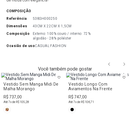
de moda com elegância!
COMPOSIÇÃO
referência
538SH000250
dimensões
43CM X 22CM X 1,5CM
composição
Externo: 100% couro / interno: 72% 
algodão - 28% poliéster
ocasião de uso
CASUAL FASHION
Você também pode gostar
Vestido Sem Manga Midi De
Vestido Longo Com
Malha Morango
Aviamentos Na Frente
R$ 737,00
R$ 747,00
Até
7
x de
R$ 105,28
Até
7
x de
R$ 106,71