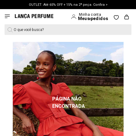
OUTLET: Até 65% OFF + 15% na 2ª peça. Confira >
LANÇAMENTO PRIMAVERA 27. Clique e aproveite.
O que você busca?
PÁGINA NÃO
ENCONTRADA