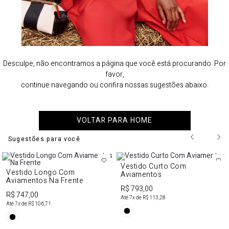
Desculpe, não encontramos a página que você está procurando. Por
favor,
continue navegando ou confira nossas sugestões abaixo.
VOLTAR PARA HOME
Sugestões para você
Vestido Curto Com
Vestido Longo Com
Aviamentos
Aviamentos Na Frente
R$ 793,00
R$ 747,00
Até
7
x de
R$ 113,28
Até
7
x de
R$ 106,71