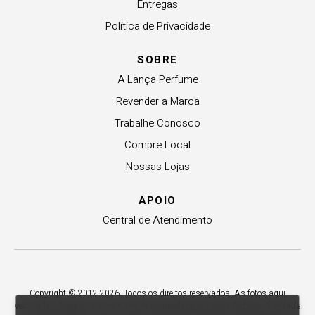
Entregas
Política de Privacidade
SOBRE
A Lança Perfume
Revender a Marca
Trabalhe Conosco
Compre Local
Nossas Lojas
APOIO
Central de Atendimento
Copyright © 2012-2026. Todos os direitos reservados. As fotos aqui
veiculadas, logotipo e marca são de propriedade de Lança Perfume. É vedada