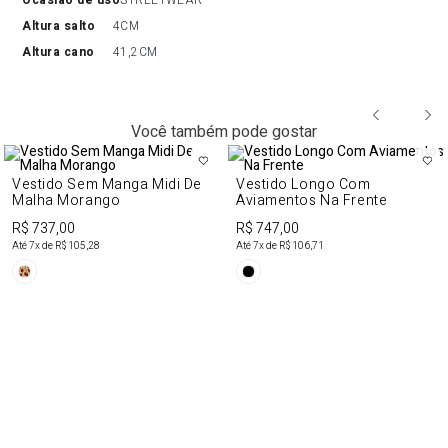
ocasião de uso
STREETWEAR
altura salto
4CM
altura cano
41,2CM
Você também pode gostar
Vestido Sem Manga Midi De
Vestido Longo Com
Malha Morango
Aviamentos Na Frente
R$ 737,00
R$ 747,00
Até
7
x de
R$ 105,28
Até
7
x de
R$ 106,71