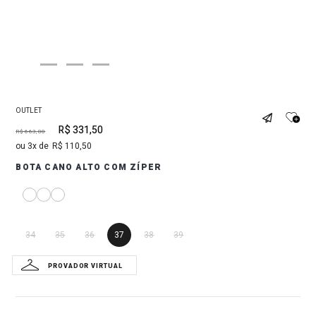
OUTLET
R$
331
,
50
R$
663
,
00
3
R$
110
,
50
BOTA CANO ALTO COM ZÍPER
34
35
36
37
38
39