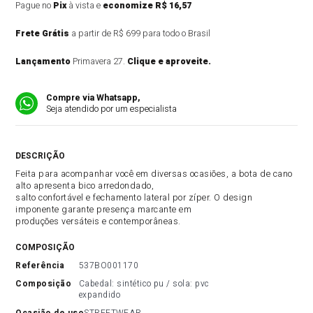
Pague no
Pix
à vista e
economize R$ 16,57
Frete Grátis
a partir de R$ 699 para todo o Brasil
Lançamento
Primavera 27.
Clique e aproveite.
Compre via Whatsapp,
Seja atendido por um especialista
DESCRIÇÃO DO PRODUTO
Feita para acompanhar você em diversas ocasiões, a bota de cano
alto apresenta bico arredondado,
salto confortável e fechamento lateral por zíper. O design
imponente garante presença marcante em
produções versáteis e contemporâneas.
COMPOSIÇÃO
referência
537BO001170
composição
Cabedal: sintético pu / sola: pvc 
expandido