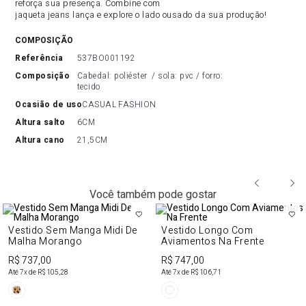
reforça sua presença. Combine com
jaqueta jeans lança e explore o lado ousado da sua produção!
COMPOSIÇÃO
referência
537BO001192
composição
Cabedal: poliéster  / sola: pvc / forro: 
tecido
ocasião de uso
CASUAL FASHION
altura salto
6CM
altura cano
21,5CM
Você também pode gostar
Vestido Sem Manga Midi De
Vestido Longo Com
Malha Morango
Aviamentos Na Frente
R$ 737,00
R$ 747,00
Até
7
x de
R$ 105,28
Até
7
x de
R$ 106,71