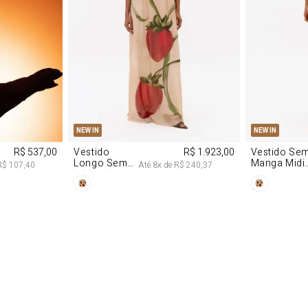
P
M
G
PP
P
NEW IN
NEW IN
R$ 537,00
Vestido
R$ 1.923,00
Vestido Se
Longo Sem
Manga Midi
R$ 107,40
Até
8
x de
R$ 240,37
Alças De
De Malha
Chiffon
Morango
Morango