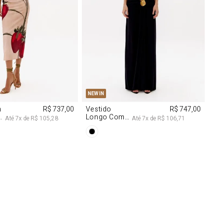
M
G
PP
P
M
G
NEW IN
m
R$ 737,00
Vestido
R$ 747,00
Longo Com
Até
7
x de
R$ 105,28
Até
7
x de
R$ 106,71
Aviamentos
Na Frente