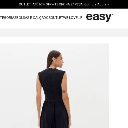
OUTLET: ATÉ 65% OFF + 15 OFF NA 2ª PEÇA. Compre Agora >
TEGORIAS
BOLSAS E CALÇADOS
OUTLET
WE LOVE LP
TERMOS MAIS BUSCADOS
1
º
vestido
2
º
bolsa
3
º
calca jeans
4
º
blusa
5
º
calca
6
º
vestido curto
7
º
bota
8
º
tenis
9
º
t shirt
10
º
saia