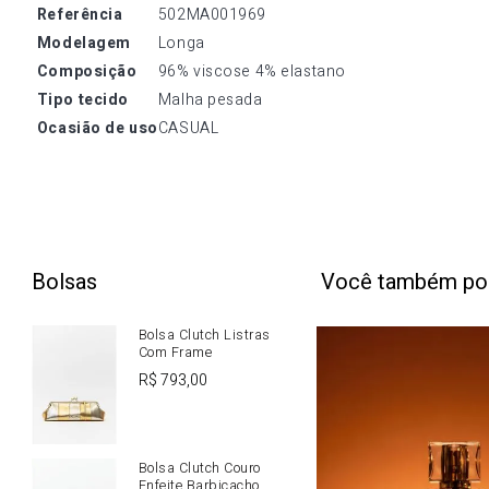
referência
502MA001969
modelagem
Longa
composição
96% viscose 4% elastano
tipo tecido
Malha pesada
ocasião de uso
CASUAL
Bolsas
Você também po
Bolsa Clutch Listras
Com Frame
R$
793
,
00
Bolsa Clutch Couro
Enfeite Barbicacho