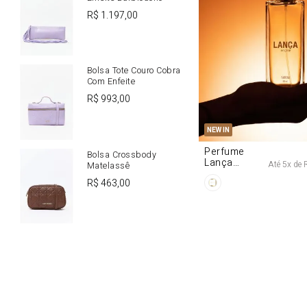
R$
1
.
197
,
00
Bolsa Tote Couro Cobra
Com Enfeite
R$
993
,
00
U
NEW IN
Perfume
Bolsa Crossbody
Lança
Até
5
x de
Matelassê
Origine 50ml
R$
463
,
00