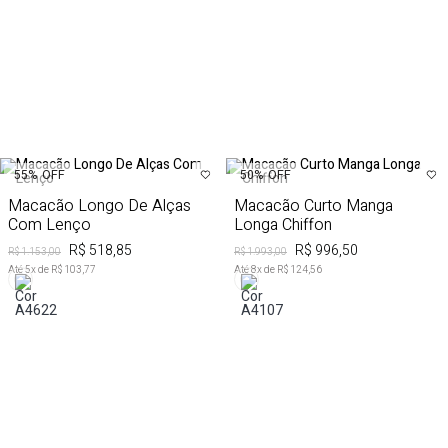
55%
OFF
50%
OFF
Macacão Longo De Alças
Macacão Curto Manga
Com Lenço
Longa Chiffon
R$ 518,85
R$ 996,50
R$ 1.153,00
R$ 1.993,00
Até
5
x de
R$ 103,77
Até
8
x de
R$ 124,56