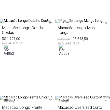
50%
OFF
Macacão Longo Detalhe
Macacão Longo Manga
Costas
Longa
R$ 1.727,00
R$ 648,50
R$ 1.297,00
Até
8
x de
R$ 215,87
Até
6
x de
R$ 108,08
50%
OFF
50%
OFF
Macacão Longo Frente
Macacão Oversized Curto