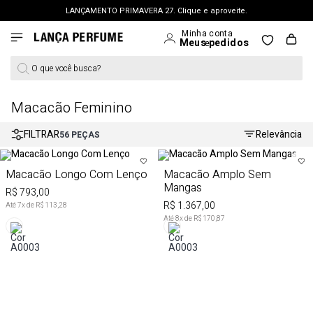
LANÇAMENTO PRIMAVERA 27. Clique e aproveite.
FRETE GRÁTIS | a partir de R$ 699. APROVEITAR >
PERSONAL SHOPPER | garanta benefícios exclusivos. CONSULTAR >
O que você busca?
OUTLET: Até 65% OFF + 15% na 2ª peça. Confira >
LANÇAMENTO PRIMAVERA 27. Clique e aproveite.
Macacão Feminino
FILTRAR
Relevância
56
PEÇAS
Macacão Longo Com Lenço
Macacão Amplo Sem
Mangas
R$ 793,00
R$ 1.367,00
Até
7
x de
R$ 113,28
Até
8
x de
R$ 170,87