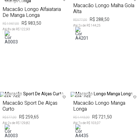
Macacão Longo Malha Gola
Macacão Longo Alfaiataria
Alta
De Manga Longa
R$ 288,50
R$ 577,00
R$ 983,50
R$ 1.967,00
Até
2
x de
R$ 144,25
Até
8
x de
R$ 122,93
55%
OFF
50%
OFF
Macacão Sport De Alças
Macacão Longo Manga
Curto
Longa
R$ 259,65
R$ 721,50
R$ 577,00
R$ 1.443,00
Até
2
x de
R$ 129,82
Até
7
x de
R$ 103,07