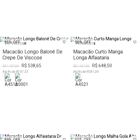
55%
OFF
50%
OFF
Macacão Longo Balonê De
Macacão Curto Manga
Crepe De Viscose
Longa Alfaiataria
R$ 538,65
R$ 648,50
R$ 1.197,00
R$ 1.297,00
Até
8
x de
R$ 67,33
Até
8
x de
R$ 81,06
50%
OFF
50%
OFF