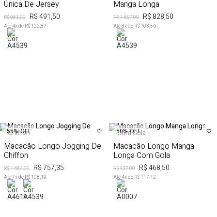
Única De Jersey
Manga Longa
R$ 491,50
R$ 828,50
R$ 983,00
R$ 1.657,00
Até
4
x de
R$ 122,87
Até
8
x de
R$ 103,56
55%
OFF
50%
OFF
Macacão Longo Jogging De
Macacão Longo Manga
Chiffon
Longa Com Gola
R$ 757,35
R$ 468,50
R$ 1.683,00
R$ 937,00
Até
7
x de
R$ 108,19
Até
4
x de
R$ 117,12