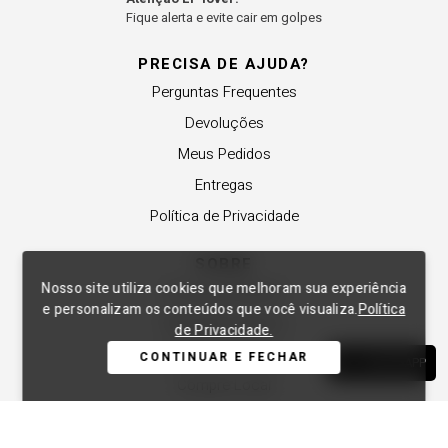
Fique alerta e evite cair em golpes
PRECISA DE AJUDA?
Perguntas Frequentes
Devoluções
Meus Pedidos
Entregas
Política de Privacidade
SOBRE
Nosso site utiliza cookies que melhoram sua experiência
A Lança Perfume
e personalizam os conteúdos que você visualiza.
Política
Revender a Marca
de Privacidade.
Trabalhe Conosco
CONTINUAR E FECHAR
WHATSAPP
Compre Local
Nossas Lojas