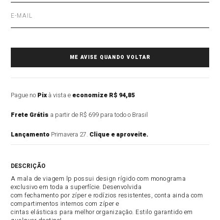
Pague no
Pix
à vista e
economize R$ 94,85
Frete Grátis
a partir de R$ 699 para todo o Brasil
Lançamento
Primavera 27.
Clique e aproveite.
DESCRIÇÃO DO PRODUTO
A mala de viagem lp possui design rígido com monograma
exclusivo em toda a superfície. Desenvolvida
com fechamento por zíper e rodízios resistentes, conta ainda com
compartimentos internos com zíper e
cintas elásticas para melhor organização. Estilo garantido em