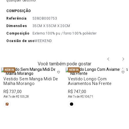
qualquer destino!
COMPOSIÇÃO
referência
538OB000753
dimensões
35CM X 55CM X 20CM
composição
Externo:100% pu / forro:100% poliéster
ocasião de uso
WEEKEND
Você também pode gostar
NEW IN
NEW IN
Vestido Sem Manga Midi De
Vestido Longo Com
Malha Morango
Aviamentos Na Frente
R$ 737,00
R$ 747,00
Até
7
x de
R$ 105,28
Até
7
x de
R$ 106,71