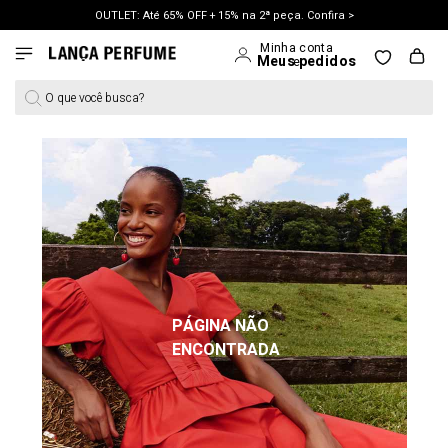
OUTLET: Até 65% OFF + 15% na 2ª peça. Confira >
LANÇAMENTO PRIMAVERA 27. Clique e aproveite.
O que você busca?
PÁGINA NÃO
ENCONTRADA