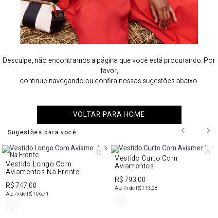
Desculpe, não encontramos a página que você está procurando. Por
favor,
continue navegando ou confira nossas sugestões abaixo.
VOLTAR PARA HOME
Sugestões para você
Vestido Curto Com
Vestido Longo Com
Aviamentos
Aviamentos Na Frente
R$ 793,00
R$ 747,00
Até
7
x de
R$ 113,28
Até
7
x de
R$ 106,71