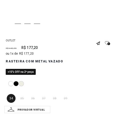
OUTLET
R$
177
,
20
R$
443
,
00
1
R$
177
,
20
RASTEIRA COM METAL VAZADO
+15% OFF na 2ª peça
34
35
36
37
38
39