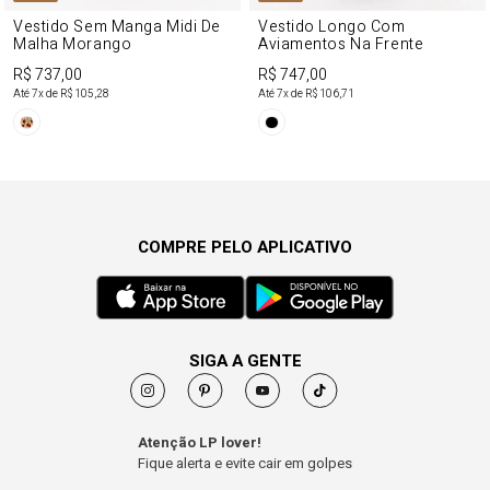
Vestido Sem Manga Midi De
Vestido Longo Com
Malha Morango
Aviamentos Na Frente
R$ 737,00
R$ 747,00
Até
7
x de
R$ 105,28
Até
7
x de
R$ 106,71
COMPRE PELO APLICATIVO
SIGA A GENTE
Atenção LP lover!
Fique alerta e evite cair em golpes