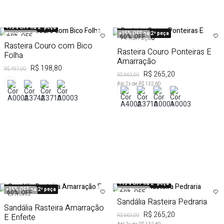
+15% OFF na 2ª peça
+15% OFF na 2ª peça
60%
OFF
60%
OFF
Rasteira Couro com Bico
Rasteira Couro Ponteiras E
Folha
Amarração
R$ 198,80
R$ 497,00
R$ 265,20
R$ 663,00
Até
2
x de
R$ 132,60
+15% OFF na 2ª peça
+15% OFF na 2ª peça
60%
OFF
60%
OFF
Sandália Rasteira Pedraria
Sandália Rasteira Amarração
R$ 265,20
E Enfeite
R$ 663,00