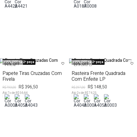
+15% OFF na 2ª peça
+15% OFF na 2ª peça
50%
OFF
50%
OFF
Papete Tiras Cruzadas Com
Rasteira Frente Quadrada
Fivela
Com Enfeite LP
R$ 396,50
R$ 148,50
R$ 793,00
R$ 297,00
Até
7
x de
R$ 56,64
Até
2
x de
R$ 74,25