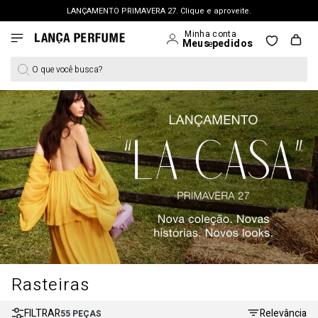
LANÇAMENTO PRIMAVERA 27. Clique e aproveite.
FRETE GRÁTIS | a partir de R$ 699. APROVEITAR >
PERSONAL SHOPPER | garanta benefícios exclusivos. CONSULTAR >
O que você busca?
OUTLET: Até 65% OFF + 15% na 2ª peça. Confira >
LANÇAMENTO PRIMAVERA 27. Clique e aproveite.
Rasteiras
FILTRAR
Relevância
55
PEÇAS