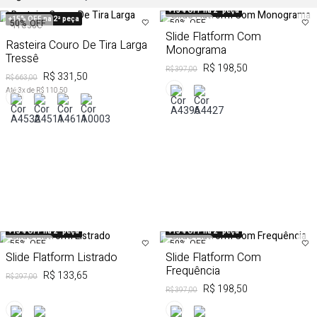
+15% OFF na 2ª peça
+15% OFF na 2ª peça
50%
OFF
50%
OFF
Slide Flatform Com
Rasteira Couro De Tira Larga
Monograma
Tressê
R$ 198,50
R$ 397,00
R$ 331,50
R$ 663,00
Até
3
x de
R$ 110,50
+15% OFF na 2ª peça
+15% OFF na 2ª peça
55%
OFF
50%
OFF
Slide Flatform Listrado
Slide Flatform Com
Frequência
R$ 133,65
R$ 297,00
R$ 198,50
R$ 397,00