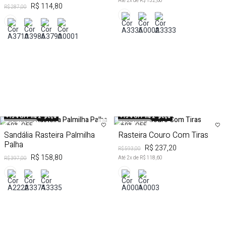
Até
2
x de
R$ 132,60
R$ 114,80
R$ 287,00
+15% OFF na 2ª peça
+15% OFF na 2ª peça
60%
OFF
60%
OFF
Sandália Rasteira Palmilha
Rasteira Couro Com Tiras
Palha
R$ 237,20
R$ 593,00
R$ 158,80
Até
2
x de
R$ 118,60
R$ 397,00