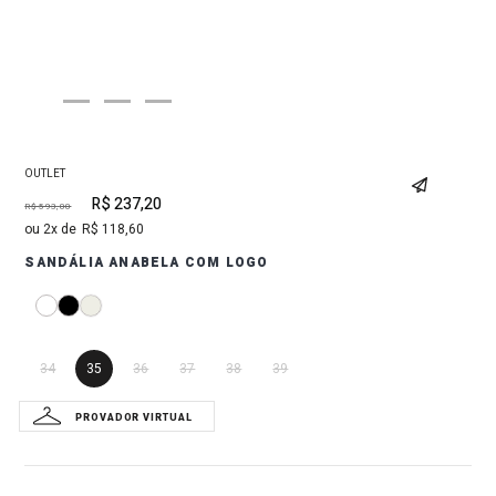
OUTLET
R$
237
,
20
R$
593
,
00
2
R$
118
,
60
SANDÁLIA ANABELA COM LOGO
34
35
36
37
38
39