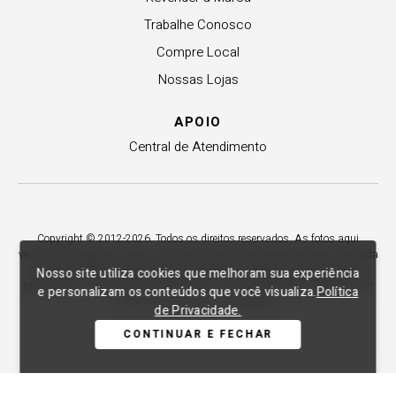
Trabalhe Conosco
Compre Local
Nossas Lojas
APOIO
Central de Atendimento
Copyright © 2012-2026. Todos os direitos reservados. As fotos aqui
veiculadas, logotipo e marca são de propriedade de Lança Perfume. É vedada
a sua reprodução, total ou parcial. Indústria e Comércio de Confecções La
Nosso site utiliza cookies que melhoram sua experiência
Moda LTDA - CNPJ 79.653.119/0009-70 – Acesso estadual Rio Maina, nº
e personalizam os conteúdos que você visualiza.
Política
1925 - Vila Macarini - Criciúma/SC.
de Privacidade.
CONTINUAR E FECHAR