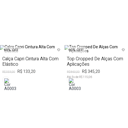
60%
OFF
60%
OFF
Calça Capri Cintura Alta Com
Top Cropped De Alças Com
Elástico
Aplicações
R$ 133,20
R$ 345,20
R$ 333,00
R$ 863,00
Até
3
x de
R$ 115,06