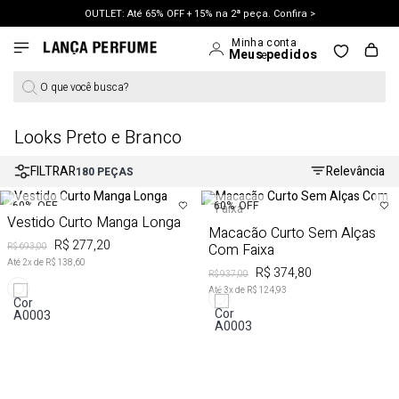
OUTLET: Até 65% OFF + 15% na 2ª peça. Confira >
O que você busca?
Looks Preto e Branco
FILTRAR
Relevância
180
PEÇAS
60%
OFF
60%
OFF
Vestido Curto Manga Longa
Macacão Curto Sem Alças
R$ 277,20
Com Faixa
R$ 693,00
Até
2
x de
R$ 138,60
R$ 374,80
R$ 937,00
Até
3
x de
R$ 124,93