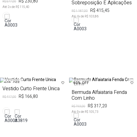
R$ 230,80
Sobreposição E Aplicações
R$ 577,00
Até
2
x de
R$ 115,40
R$ 415,45
R$ 1.187,00
Até
4
x de
R$ 103,86
60%
OFF
60%
OFF
Vestido Curto Frente Única
Bermuda Alfaiataria Fenda
R$ 166,80
Com Linho
R$ 417,00
R$ 317,20
R$ 793,00
Até
3
x de
R$ 105,73