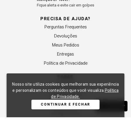
Fique alerta e evite cair em golpes
PRECISA DE AJUDA?
Perguntas Frequentes
Devoluções
Meus Pedidos
Entregas
Política de Privacidade
SOBRE
Nosso site utiliza cookies que melhoram sua experiência
A Lança Perfume
e personalizam os conteúdos que você visualiza.
Política
Revender a Marca
de Privacidade.
Trabalhe Conosco
CONTINUAR E FECHAR
WHATSAPP
Compre Local
Nossas Lojas