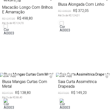
Blusa Alongada Com Linho
Macacão Longo Com Brilhos
R$ 372,05
E Amarração
R$ 1.063,00
Até
3
x de
R$ 124,01
R$ 498,80
R$ 1.247,00
Até
4
x de
R$ 124,70
60%
OFF
60%
OFF
Blusa Mangas Curtas Com
Saia Curta Assimétrica
Metal
Drapeada
R$ 138,80
R$ 149,20
R$ 347,00
R$ 373,00
Até
2
x de
R$ 69,40