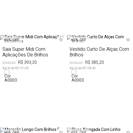
60%
OFF
60%
OFF
Saia Super Midi Com
Vestido Curto De Alças Com
Aplicações De Brilhos
Brilhos
R$ 393,20
R$ 385,20
R$ 983,00
R$ 963,00
Até
3
x de
R$ 131,06
Até
3
x de
R$ 128,40
65%
OFF
60%
OFF