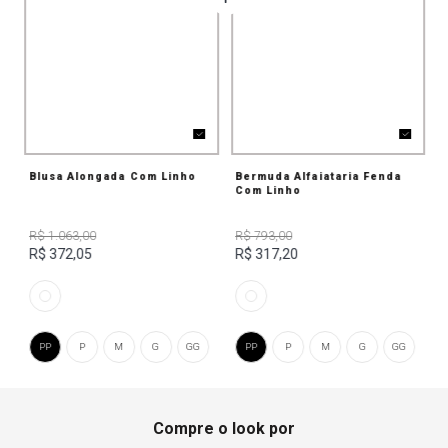
Blusa Alongada Com Linho
Bermuda Alfaiataria Fenda
Com Linho
R$ 1.063,00
R$ 793,00
R$ 372,05
R$ 317,20
PP
P
M
G
GG
PP
P
M
G
GG
Compre o look por