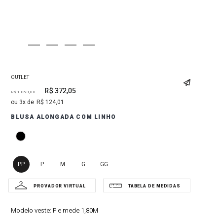
OUTLET
R$
372
,
05
R$
1
.
063
,
00
3
R$
124
,
01
BLUSA ALONGADA COM LINHO
PP
P
M
G
GG
Modelo veste:
P e mede 1,80M