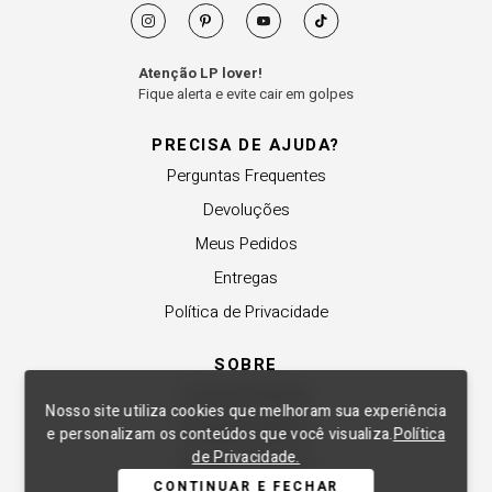
Atenção LP lover!
Fique alerta e evite cair em golpes
PRECISA DE AJUDA?
Perguntas Frequentes
Devoluções
Meus Pedidos
Entregas
Política de Privacidade
SOBRE
A Lança Perfume
Nosso site utiliza cookies que melhoram sua experiência
Revender a Marca
e personalizam os conteúdos que você visualiza.
Política
de Privacidade.
Trabalhe Conosco
CONTINUAR E FECHAR