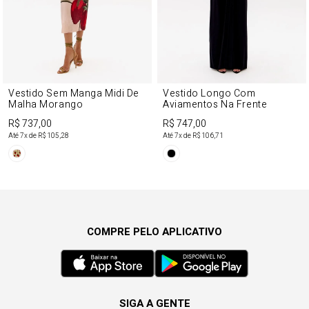
Vestido Sem Manga Midi De
Vestido Longo Com
Malha Morango
Aviamentos Na Frente
R$ 737,00
R$ 747,00
Até
7
x de
R$ 105,28
Até
7
x de
R$ 106,71
COMPRE PELO APLICATIVO
SIGA A GENTE