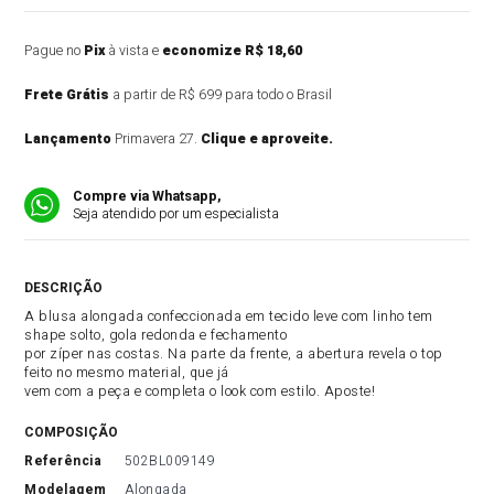
Pague no
Pix
à vista e
economize R$ 18,60
Frete Grátis
a partir de R$ 699 para todo o Brasil
Lançamento
Primavera 27.
Clique e aproveite.
Compre via Whatsapp,
Seja atendido por um especialista
DESCRIÇÃO DO PRODUTO
A blusa alongada confeccionada em tecido leve com linho tem
shape solto, gola redonda e fechamento
por zíper nas costas. Na parte da frente, a abertura revela o top
feito no mesmo material, que já
vem com a peça e completa o look com estilo. Aposte!
COMPOSIÇÃO
referência
502BL009149
modelagem
Alongada