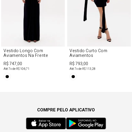
Vestido Longo Com
Vestido Curto Com
Aviamentos Na Frente
Aviamentos
R$ 747,00
R$ 793,00
Até
7
x de
R$ 106,71
Até
7
x de
R$ 113,28
COMPRE PELO APLICATIVO