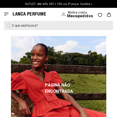
OUTLET: Até 65% OFF + 15% na 2ª peça. Confira >
LANÇAMENTO PRIMAVERA 27. Clique e aproveite.
O que você busca?
PÁGINA NÃO
ENCONTRADA