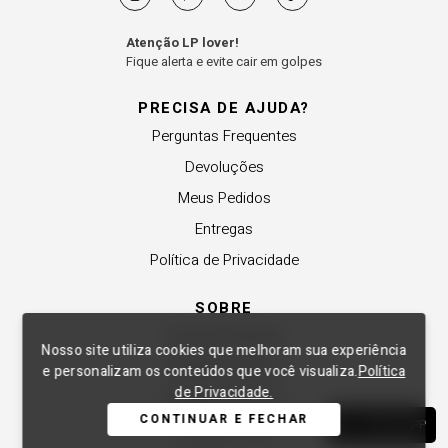
Atenção LP lover!
Fique alerta e evite cair em golpes
PRECISA DE AJUDA?
Perguntas Frequentes
Devoluções
Meus Pedidos
Entregas
Política de Privacidade
SOBRE
A Lança Perfume
Nosso site utiliza cookies que melhoram sua experiência
Revender a Marca
e personalizam os conteúdos que você visualiza.
Política
de Privacidade.
Trabalhe Conosco
CONTINUAR E FECHAR
WHATSAPP
Compre Local