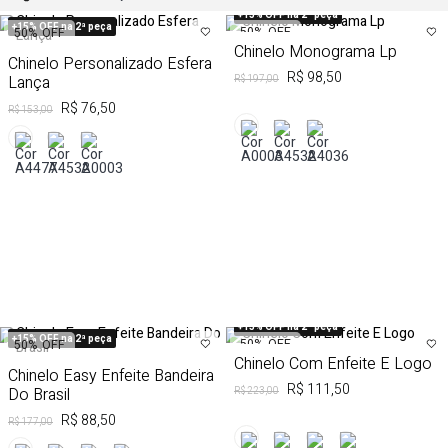
+15% OFF na 2ª peça
+15% OFF na 2ª peça
50%
OFF
50%
OFF
Chinelo Monograma Lp
Chinelo Personalizado Esfera
R$ 98,50
Lança
R$ 197,00
R$ 76,50
R$ 153,00
+15% OFF na 2ª peça
+15% OFF na 2ª peça
50%
OFF
50%
OFF
Chinelo Com Enfeite E Logo
Chinelo Easy Enfeite Bandeira
R$ 111,50
Do Brasil
R$ 223,00
R$ 88,50
R$ 177,00