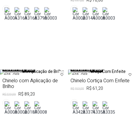
R$ 78,80
R$ 197,00
+15% OFF na 2ª peça
+15% OFF na 2ª peça
60%
OFF
60%
OFF
Chinelo com Aplicação de
Chinelo Cortiça Com Enfeite
Brilho
R$ 61,20
R$ 153,00
R$ 89,20
R$ 223,00