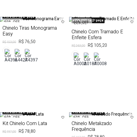
+15% OFF na 2ª peça
+15% OFF na 2ª peça
50%
OFF
60%
OFF
Chinelo Tiras Monograma
Chinelo Com Tramado E
Easy
Enfeite Esfera
R$ 76,50
R$ 153,00
R$ 105,20
R$ 263,00
+15% OFF na 2ª peça
+15% OFF na 2ª peça
60%
OFF
60%
OFF
Kit Chinelo Com Lata
Chinelo Metalizado
Frequência
R$ 78,80
R$ 197,00