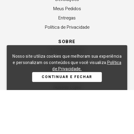
Meus Pedidos
Entregas
Política de Privacidade
SOBRE
A Lança Perfume
Nosso site utiliza cookies que melhoram sua experiência
Revender a Marca
e personalizam os conteúdos que você visualiza.
Política
Trabalhe Conosco
de Privacidade.
CONTINUAR E FECHAR
Compre Local
Nossas Lojas
APOIO
Central de Atendimento