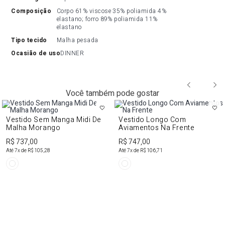
composição
Corpo 61% viscose 35% poliamida 4% 
elastano; forro 89% poliamida 11% 
elastano
tipo tecido
Malha pesada
ocasião de uso
DINNER
Você também pode gostar
Vestido Sem Manga Midi De
Vestido Longo Com
Malha Morango
Aviamentos Na Frente
R$ 737,00
R$ 747,00
Até
7
x de
R$ 105,28
Até
7
x de
R$ 106,71