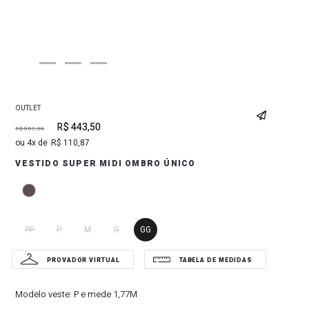
OUTLET
R$
443
,
50
R$
887
,
00
4
R$
110
,
87
VESTIDO SUPER MIDI OMBRO ÚNICO
PP
P
M
G
GG
Modelo veste:
P e mede 1,77M