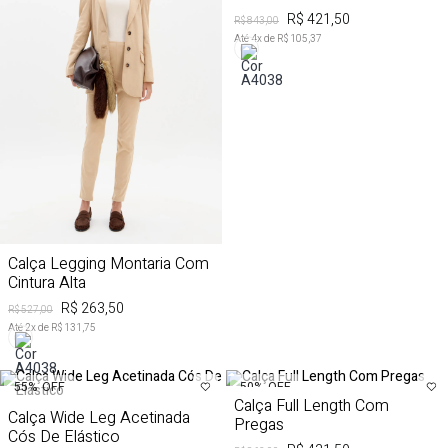
R$ 421,50
R$ 843,00
Até
4
x de
R$ 105,37
Calça Legging Montaria Com
Cintura Alta
R$ 263,50
R$ 527,00
Até
2
x de
R$ 131,75
50%
OFF
55%
OFF
Calça Full Length Com
Calça Wide Leg Acetinada
Pregas
Cós De Elástico