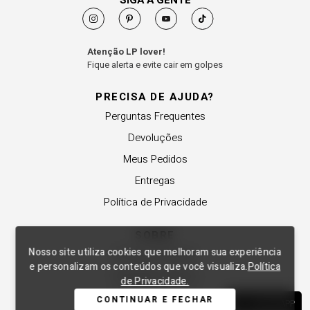
SIGA A GENTE
Atenção LP lover!
Fique alerta e evite cair em golpes
PRECISA DE AJUDA?
Perguntas Frequentes
Devoluções
Meus Pedidos
Entregas
Política de Privacidade
SOBRE
Nosso site utiliza cookies que melhoram sua experiência
A Lança Perfume
e personalizam os conteúdos que você visualiza.
Política
Revender a Marca
de Privacidade.
Trabalhe Conosco
CONTINUAR E FECHAR
WHATSAPP