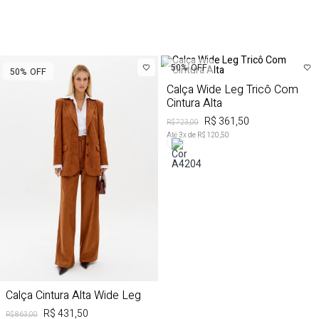
50%
OFF
50%
OFF
Calça Wide Leg Tricô Com
Cintura Alta
R$ 361,50
R$ 723,00
Até
3
x de
R$ 120,50
Calça Cintura Alta Wide Leg
R$ 431,50
R$ 863,00