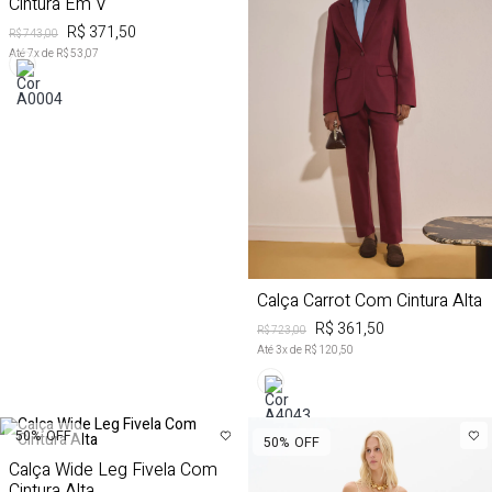
Cintura Em V
R$ 371,50
R$ 743,00
Até
7
x de
R$ 53,07
Calça Carrot Com Cintura Alta
R$ 361,50
R$ 723,00
Até
3
x de
R$ 120,50
50%
OFF
50%
OFF
Calça Wide Leg Fivela Com
Cintura Alta