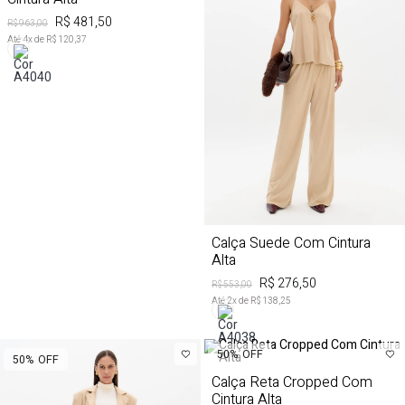
R$ 481,50
R$ 963,00
Até
4
x de
R$ 120,37
Calça Suede Com Cintura
Alta
R$ 276,50
R$ 553,00
Até
2
x de
R$ 138,25
50%
OFF
50%
OFF
Calça Reta Cropped Com
Cintura Alta