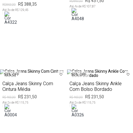
R$ 431,50
R$ 863,00
R$ 388,35
R$ 863,00
Até
4
x de
R$ 107,87
Até
3
x de
R$ 129,45
50%
OFF
50%
OFF
Calça Jeans Skinny Com
Calça Jeans Skinny Ankle
Cintura Média
Com Bolso Bordado
R$ 231,50
R$ 231,50
R$ 463,00
R$ 463,00
Até
2
x de
R$ 115,75
Até
2
x de
R$ 115,75