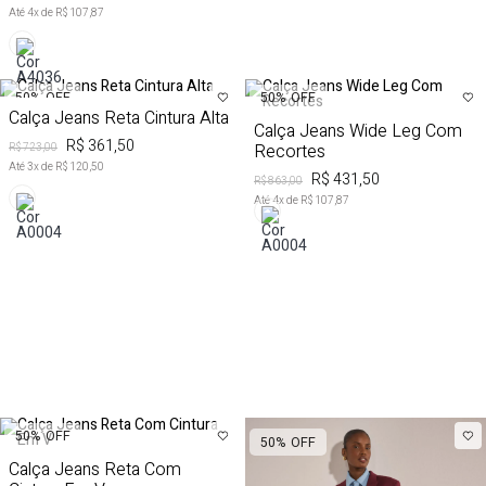
Até
4
x de
R$ 107,87
50%
OFF
50%
OFF
Calça Jeans Reta Cintura Alta
Calça Jeans Wide Leg Com
R$ 361,50
Recortes
R$ 723,00
Até
3
x de
R$ 120,50
R$ 431,50
R$ 863,00
Até
4
x de
R$ 107,87
50%
OFF
50%
OFF
Calça Jeans Reta Com