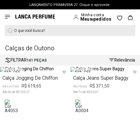
FRETE GRÁTIS | a partir de R$ 699. APROVEITAR >
PERSONAL SHOPPER | garanta benefícios exclusivos. CONSULTAR >
O que você busca?
OUTLET: Até 65% OFF + 15% na 2ª peça. Confira >
LANÇAMENTO PRIMAVERA 27. Clique e aproveite.
Calças de Outono
FILTRAR
Relevância
141
PEÇAS
55%
OFF
50%
OFF
Calça Jogging De Chiffon
Calça Jeans Super Baggy
R$ 619,65
R$ 371,50
R$ 1.377,00
R$ 743,00
Até
6
x de
R$ 103,27
Até
7
x de
R$ 53,07