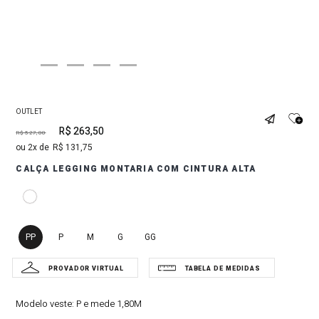
OUTLET
R$
263
,
50
R$
527
,
00
2
R$
131
,
75
CALÇA LEGGING MONTARIA COM CINTURA ALTA
PP
P
M
G
GG
Modelo veste:
P e mede 1,80M