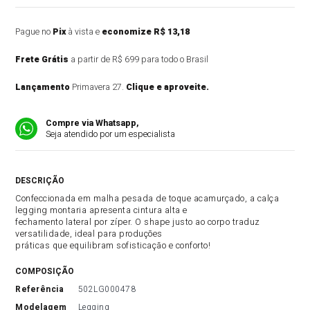
Pague no
Pix
à vista e
economize R$ 13,18
Frete Grátis
a partir de R$ 699 para todo o Brasil
Lançamento
Primavera 27.
Clique e aproveite.
Compre via Whatsapp,
Seja atendido por um especialista
DESCRIÇÃO DO PRODUTO
Confeccionada em malha pesada de toque acamurçado, a calça
legging montaria apresenta cintura alta e
fechamento lateral por zíper. O shape justo ao corpo traduz
versatilidade, ideal para produções
práticas que equilibram sofisticação e conforto!
COMPOSIÇÃO
referência
502LG000478
modelagem
Legging