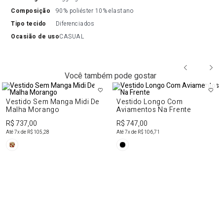
composição
90% poliéster 10% elastano
tipo tecido
Diferenciados
ocasião de uso
CASUAL
Você também pode gostar
Vestido Sem Manga Midi De
Vestido Longo Com
Malha Morango
Aviamentos Na Frente
R$ 737,00
R$ 747,00
Até
7
x de
R$ 105,28
Até
7
x de
R$ 106,71