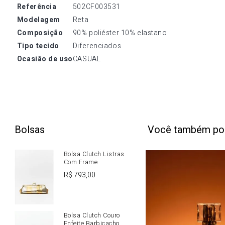
referência
502CF003531
modelagem
Reta
composição
90% poliéster 10% elastano
tipo tecido
Diferenciados
ocasião de uso
CASUAL
Bolsas
Você também po
Bolsa Clutch Listras
Com Frame
R$
793
,
00
Bolsa Clutch Couro
Enfeite Barbicacho