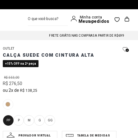
O que você busca?
FRETE GRÁTIS NAS COMPRAS A PARTIR DE R$699
FRETE GRÁTIS NAS COMPRAS A PARTIR DE R$699
OUTLET
CALÇA SUEDE COM CINTURA ALTA
FRETE GRÁTIS NAS COMPRAS A PARTIR DE R$699
+15% OFF na 2ª peça
R$
553
,
00
R$
276
,
50
2
R$
138
,
25
PP
P
M
G
GG