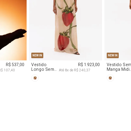
P
M
G
PP
P
NEW IN
NEW IN
R$ 537,00
Vestido
R$ 1.923,00
Vestido Se
Longo Sem
Manga Midi
R$ 107,40
Até
8
x de
R$ 240,37
Alças De
De Malha
Chiffon
Morango
Morango