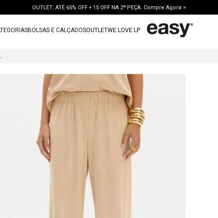
OUTLET: ATÉ 65% OFF + 15 OFF NA 2ª PEÇA. Compre Agora >
TEGORIAS
BOLSAS E CALÇADOS
OUTLET
WE LOVE LP
TERMOS MAIS BUSCADOS
E COM CINTURA ALTA
1
º
vestido
2
º
bolsa
3
º
calca jeans
4
º
blusa
5
º
calca
6
º
vestido curto
7
º
bota
8
º
tenis
9
º
t shirt
10
º
saia