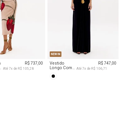
M
G
PP
P
M
G
NEW IN
m
R$ 737,00
Vestido
R$ 747,00
Longo Com
Até
7
x de
R$ 105,28
Até
7
x de
R$ 106,71
Aviamentos
Na Frente