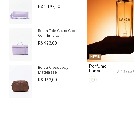
R$
1
.
197
,
00
Bolsa Tote Couro Cobra
Com Enfeite
R$
993
,
00
U
NEW IN
Perfume
Bolsa Crossbody
Lança
Até
5
x de
Matelassê
Origine 50ml
R$
463
,
00