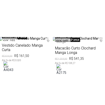
+15% OFF na 2ª peça
+15% OFF na 2ª peça
50%
OFF
55%
OFF
Vestido Canelado Manga
Macacão Curto Clochard
Curta
Manga Longa
R$ 161,50
R$ 323,00
R$ 541,35
R$ 1.203,00
Até
3
x de
R$ 53,83
Até
5
x de
R$ 108,27