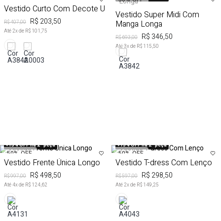
Vestido Curto Com Decote U
Vestido Super Midi Com
R$ 203,50
Manga Longa
R$ 407,00
Até
2
x de
R$ 101,75
R$ 346,50
R$ 693,00
Até
3
x de
R$ 115,50
+15% OFF na 2ª peça
+15% OFF na 2ª peça
50%
OFF
50%
OFF
Vestido Frente Única Longo
Vestido T-dress Com Lenço
R$ 498,50
R$ 298,50
R$ 997,00
R$ 597,00
Até
4
x de
R$ 124,62
Até
2
x de
R$ 149,25