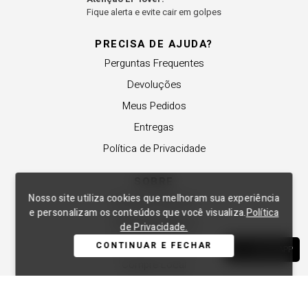
Fique alerta e evite cair em golpes
PRECISA DE AJUDA?
Perguntas Frequentes
Devoluções
Meus Pedidos
Entregas
Política de Privacidade
SOBRE
Nosso site utiliza cookies que melhoram sua experiência
A Lança Perfume
e personalizam os conteúdos que você visualiza.
Política
Revender a Marca
de Privacidade.
Trabalhe Conosco
CONTINUAR E FECHAR
WHATSAPP
Compre Local
Nossas Lojas