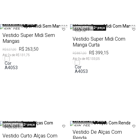
+15% OFF na 2ª peça
+15% OFF na 2ª peça
50%
OFF
55%
OFF
Vestido Super Midi Sem
Vestido Super Midi Com
Mangas
Manga Curta
R$ 263,50
R$ 527,00
R$ 399,15
R$ 887,00
Até
2
x de
R$ 131,75
Até
3
x de
R$ 133,05
+15% OFF na 2ª peça
+15% OFF na 2ª peça
50%
OFF
50%
OFF
Vestido De Alças Com
Vestido Curto Alças Com
Renda