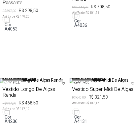
Passante
R$ 708,50
R$ 1.417,00
R$ 298,50
R$ 597,00
Até
7
x de
R$ 101,21
Até
2
x de
R$ 149,25
+15% OFF na 2ª peça
+15% OFF na 2ª peça
50%
OFF
50%
OFF
Vestido Longo De Alças
Vestido Super Midi De Alças
Renda
R$ 321,50
R$ 643,00
R$ 468,50
Até
3
x de
R$ 107,16
R$ 937,00
Até
4
x de
R$ 117,12