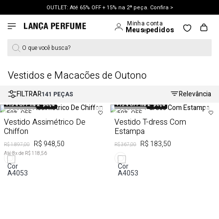
OUTLET: Até 65% OFF + 15% na 2ª peça. Confira >
O que você busca?
Vestidos e Macacões de Outono
FILTRAR
Relevância
141
PEÇAS
+15% OFF na 2ª peça
+15% OFF na 2ª peça
50%
OFF
50%
OFF
Vestido Assimétrico De
Vestido T-dress Com
Chiffon
Estampa
R$ 948,50
R$ 183,50
R$ 1.897,00
R$ 367,00
Até
8
x de
R$ 118,56