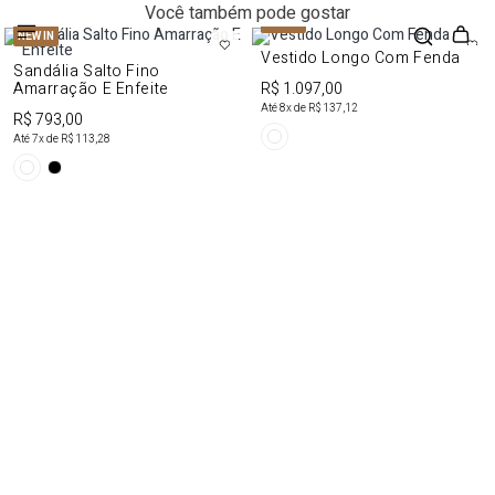
Você também pode gostar
NEW IN
NEW IN
Vestido Longo Com Fenda
Sandália Salto Fino
Amarração E Enfeite
R$ 1.097,00
Até
8
x de
R$ 137,12
R$ 793,00
Até
7
x de
R$ 113,28