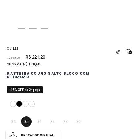
OUTLET
R$
221
,
20
R$
553
,
00
2
R$
110
,
60
RASTEIRA COURO SALTO BLOCO COM
PEDRARIA
+15% OFF na 2ª peça
34
35
36
37
38
39