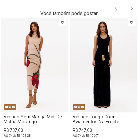
Você também pode gostar
NEW IN
NEW IN
Vestido Sem Manga Midi De
Vestido Longo Com
Malha Morango
Aviamentos Na Frente
R$ 737,00
R$ 747,00
Até
7
x de
R$ 105,28
Até
7
x de
R$ 106,71