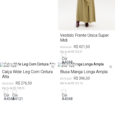
Vestido Frente Única Super
Midi
R$ 421,50
R$ 843,00
Até
4
x de
R$ 105,37
50%
OFF
50%
OFF
Calça Wide Leg Com Cintura
Blusa Manga Longa Ampla
Alta
R$ 396,50
R$ 793,00
R$ 276,50
Até
3
x de
R$ 132,16
R$ 553,00
Até
2
x de
R$ 138,25