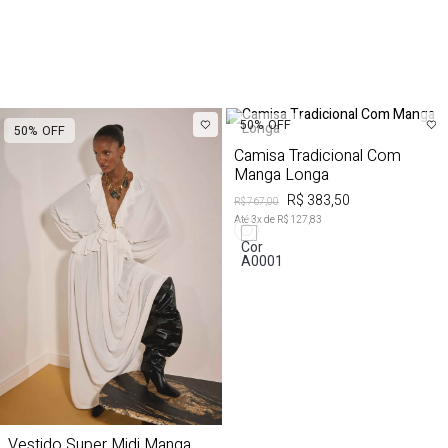
50%
OFF
50%
OFF
Camisa Tradicional Com
Manga Longa
R$ 383,50
R$ 767,00
Até
3
x de
R$ 127,83
Vestido Super Midi Manga