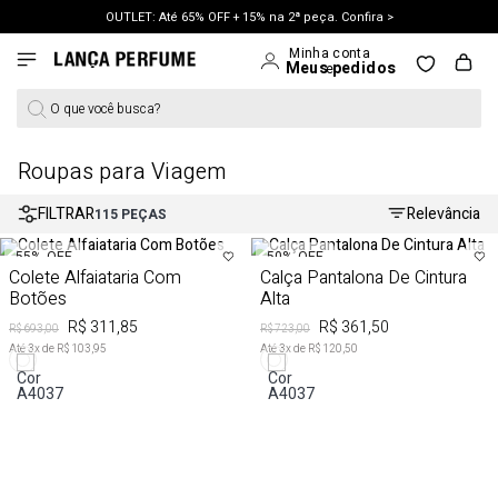
OUTLET: Até 65% OFF + 15% na 2ª peça. Confira >
O que você busca?
Roupas para Viagem
FILTRAR
Relevância
115
PEÇAS
55%
OFF
50%
OFF
Colete Alfaiataria Com
Calça Pantalona De Cintura
Botões
Alta
R$ 311,85
R$ 361,50
R$ 693,00
R$ 723,00
Até
3
x de
R$ 103,95
Até
3
x de
R$ 120,50