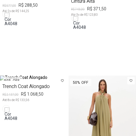
Cintura Alta
R$ 288,50
R$ 577,00
R$ 371,50
R$ 743,00
Até
2
x de
R$ 144,25
Até
3
x de
R$ 123,83
50%
OFF
50%
OFF
Trench Coat Alongado
R$ 1.068,50
R$ 2.137,00
Até
8
x de
R$ 133,56