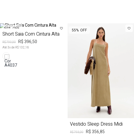
50%
OFF
55%
OFF
Short Saia Com Cintura Alta
R$ 396,50
R$ 793,00
Até
3
x de
R$ 132,16
Vestido Sleep Dress Midi
R$ 356,85
R$ 793,00