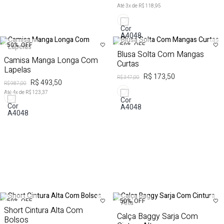
Até
3
x de
R$ 118,95
50%
OFF
50%
OFF
Blusa Solta Com Mangas
Camisa Manga Longa Com
Curtas
Lapelas
R$ 173,50
R$ 347,00
R$ 493,50
R$ 987,00
Até
4
x de
R$ 123,37
50%
OFF
50%
OFF
Short Cintura Alta Com
Calça Baggy Sarja Com
Bolsos