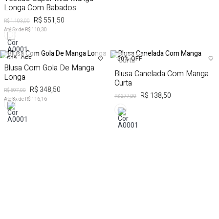
Longa Com Babados
R$ 551,50
R$ 1.103,00
Até
5
x de
R$ 110,30
50%
OFF
50%
OFF
Blusa Com Gola De Manga
Blusa Canelada Com Manga
Longa
Curta
R$ 348,50
R$ 697,00
R$ 138,50
R$ 277,00
Até
3
x de
R$ 116,16