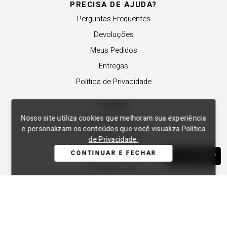
PRECISA DE AJUDA?
Perguntas Frequentes
Devoluções
Meus Pedidos
Entregas
Política de Privacidade
SOBRE
Nosso site utiliza cookies que melhoram sua experiência
A Lança Perfume
e personalizam os conteúdos que você visualiza.
Política
Revender a Marca
de Privacidade.
Trabalhe Conosco
CONTINUAR E FECHAR
WHATSAPP
Compre Local
Nossas Lojas
APOIO
Central de Atendimento