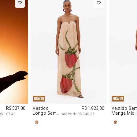
M
G
PP
P
NEW IN
NEW IN
R$ 537,00
Vestido
R$ 1.923,00
Vestido Se
Longo Sem
Manga Midi
R$ 107,40
Até
8
x de
R$ 240,37
Alças De
De Malha
Chiffon
Morango
Morango