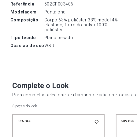
referência
502CF003406
modelagem
Pantalona
composição
Corpo 63% poliéster 33% modal 4% 
elastano; forro do bolso 100% 
poliéster
tipo tecido
Plano pesado
ocasião de uso
W&U
Complete o Look
Para completar selecione seu tamanho e adicione todas as
3 peças do look
50%
OFF
50%
OFF