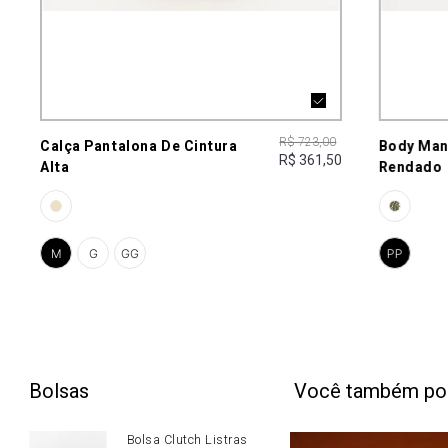
R$ 723,00
Calça Pantalona De Cintura
Body Man
R$ 361,50
Alta
Rendado
M
G
GG
PP
Bolsas
Você também po
Bolsa Clutch Listras