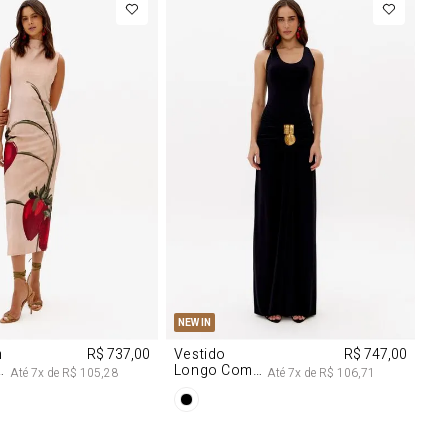
M
G
PP
P
M
G
NEW IN
m
R$ 737,00
Vestido
R$ 747,00
Longo Com
Até
7
x de
R$ 105,28
Até
7
x de
R$ 106,71
Aviamentos
Na Frente