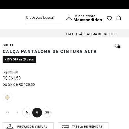
O que você busca?
FRETE GRÁTIS NAS COMPRAS A PARTIR DE R$699
FRETE GRÁTIS ACIMA DE R$699,00
FRETE GRÁTIS NAS COMPRAS A PARTIR DE R$699
OUTLET
FRETE GRÁTIS ACIMA DE R$699,00
CALÇA PANTALONA DE CINTURA ALTA
FRETE GRÁTIS NAS COMPRAS A PARTIR DE R$699
+15% OFF na 2ª peça
R$
723
,
00
R$
361
,
50
3
R$
120
,
50
PP
P
M
G
GG