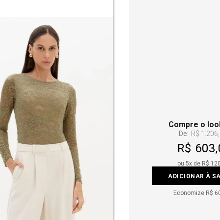
Compre o loo
De:
R$ 1.206
R$ 603,
ou
5
x de
R$ 12
ADICIONAR À S
Economize
R$ 6