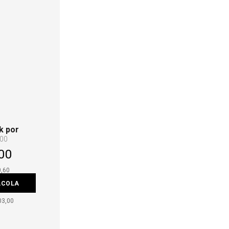
k por
,00
00
0,60
ACOLA
03,00