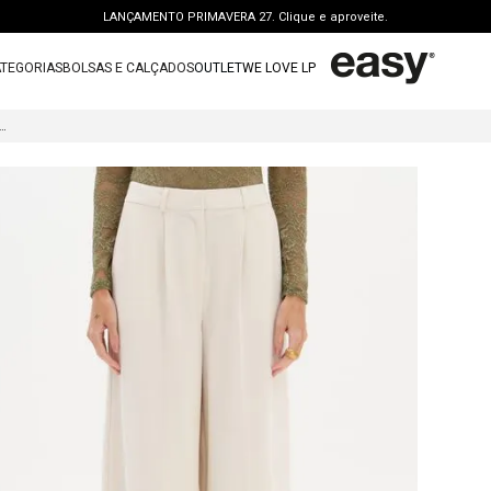
LANÇAMENTO PRIMAVERA 27. Clique e aproveite.
PERSONAL SHOPPER | garanta benefícios exclusivos. CONSULTAR >
TEGORIAS
BOLSAS E CALÇADOS
OUTLET
WE LOVE LP
FRETE GRÁTIS | a partir de R$ 699. APROVEITAR >
TERMOS MAIS BUSCADOS
OUTLET: ATÉ 65% OFF + 15 OFF NA 2ª PEÇA. Compre Agora >
PANTALONA DE CINTURA ALTA
1
º
vestido
LANÇAMENTO PRIMAVERA 27. Clique e aproveite.
2
º
bolsa
3
º
calca jeans
4
º
blusa
5
º
calca
6
º
vestido curto
7
º
bota
8
º
t shirt
9
º
regata
10
º
tenis