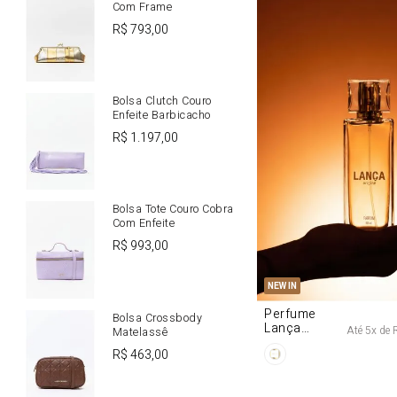
Com Frame
R$
793
,
00
Bolsa Clutch Couro
Enfeite Barbicacho
R$
1
.
197
,
00
Bolsa Tote Couro Cobra
Com Enfeite
R$
993
,
00
U
NEW IN
Perfume
Bolsa Crossbody
Lança
Até
5
x de
Matelassê
Origine 50ml
R$
463
,
00