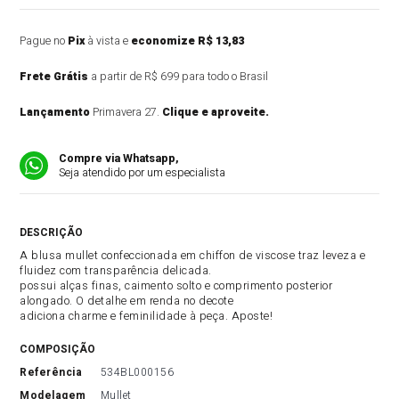
Pague no
Pix
à vista e
economize R$ 13,83
Frete Grátis
a partir de R$ 699 para todo o Brasil
Lançamento
Primavera 27.
Clique e aproveite.
Compre via Whatsapp,
Seja atendido por um especialista
DESCRIÇÃO DO PRODUTO
A blusa mullet confeccionada em chiffon de viscose traz leveza e
fluidez com transparência delicada.
possui alças finas, caimento solto e comprimento posterior
alongado. O detalhe em renda no decote
adiciona charme e feminilidade à peça. Aposte!
COMPOSIÇÃO
referência
534BL000156
modelagem
Mullet