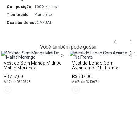
composição
100% viscose
tipo tecido
Plano leve
ocasião de uso
CASUAL
Você também pode gostar
Vestido Sem Manga Midi De
Vestido Longo Com
Malha Morango
Aviamentos Na Frente
R$ 737,00
R$ 747,00
Até
7
x de
R$ 105,28
Até
7
x de
R$ 106,71