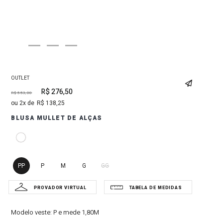
OUTLET
R$
276
,
50
R$
553
,
00
2
R$
138
,
25
BLUSA MULLET DE ALÇAS
PP
P
M
G
GG
Modelo veste:
P e mede 1,80M