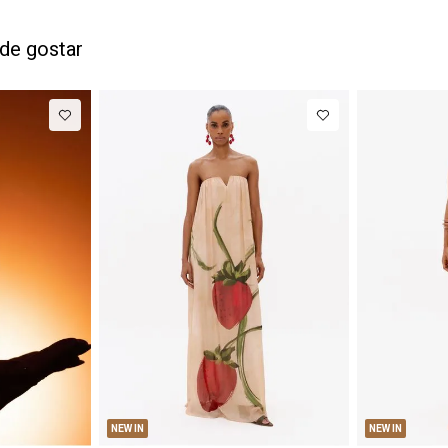
de gostar
M
G
PP
P
NEW IN
NEW IN