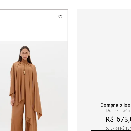
Compre o loo
De:
R$ 1.346
R$ 673,
ou
5
x de
R$ 13