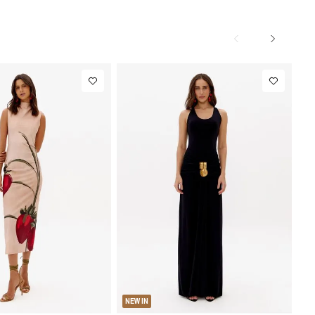
M
G
PP
P
M
G
NEW IN