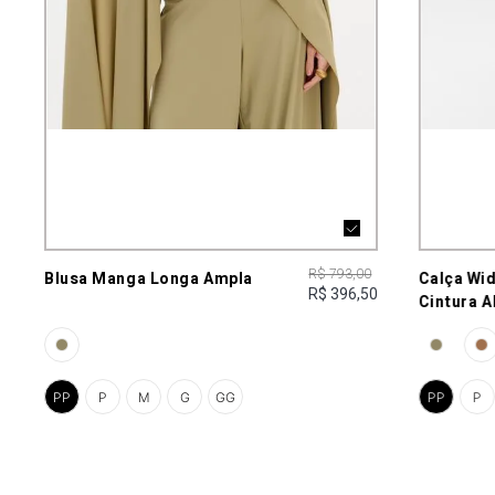
R$ 793,00
Blusa Manga Longa Ampla
Calça Wi
R$ 396,50
Cintura A
PP
P
M
G
GG
PP
P