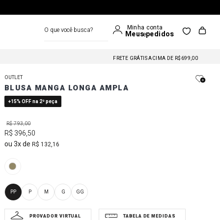
O que você busca?
FRETE GRÁTIS NAS COMPRAS A PARTIR DE R$699
FRETE GRÁTIS ACIMA DE R$699,00
FRETE GRÁTIS NAS COMPRAS A PARTIR DE R$699
OUTLET
FRETE GRÁTIS ACIMA DE R$699,00
BLUSA MANGA LONGA AMPLA
FRETE GRÁTIS NAS COMPRAS A PARTIR DE R$699
+15% OFF na 2ª peça
R$
793
,
00
R$
396
,
50
3
R$
132
,
16
PP
P
M
G
GG