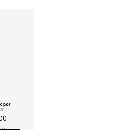
k por
,00
00
4,60