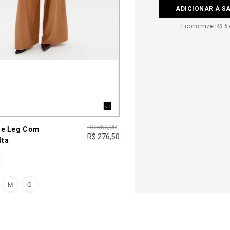
ADICIONAR À S
Economize
R$ 6
R$ 553,00
de Leg Com
R$ 276,50
lta
M
G