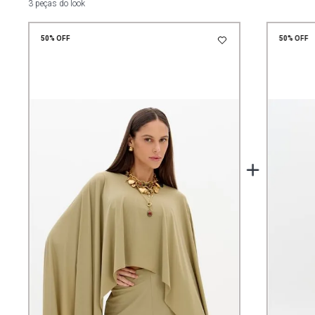
3 peças do look
50%
OFF
50%
OFF