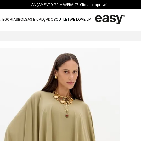
LANÇAMENTO PRIMAVERA 27. Clique e aproveite.
PERSONAL SHOPPER | garanta benefícios exclusivos. CONSULTAR >
TEGORIAS
BOLSAS E CALÇADOS
OUTLET
WE LOVE LP
FRETE GRÁTIS | a partir de R$ 699. APROVEITAR >
TERMOS MAIS BUSCADOS
OUTLET: ATÉ 65% OFF + 15 OFF NA 2ª PEÇA. Compre Agora >
MANGA LONGA AMPLA
1
º
vestido
LANÇAMENTO PRIMAVERA 27. Clique e aproveite.
2
º
bolsa
3
º
calca jeans
4
º
blusa
5
º
calca
6
º
bota
7
º
vestido curto
8
º
tenis
9
º
t shirt
10
º
saia