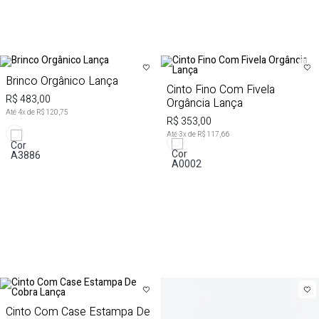
Brinco Orgânico Lança
Cinto Fino Com Fivela
R$ 483,00
Orgância Lança
Até
4
x de
R$ 120,75
R$ 353,00
Até
3
x de
R$ 117,66
Cinto Com Case Estampa De