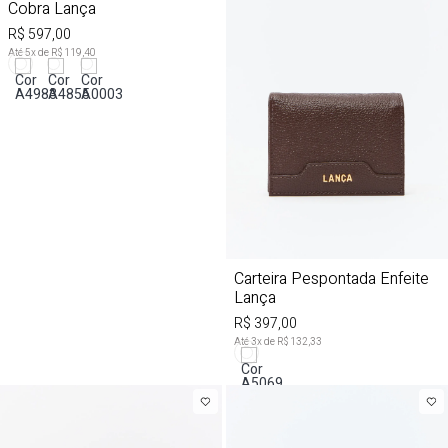
Cobra Lança
R$ 597,00
Até
5
x de
R$ 119,40
Carteira Pespontada Enfeite
Lança
R$ 397,00
Até
3
x de
R$ 132,33