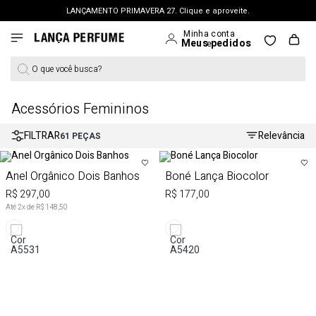
LANÇAMENTO PRIMAVERA 27. Clique e aproveite.
FRETE GRÁTIS | a partir de R$ 699. APROVEITAR >
PERSONAL SHOPPER | garanta benefícios exclusivos. CONSULTAR >
O que você busca?
OUTLET: Até 65% OFF + 15% na 2ª peça. Confira >
LANÇAMENTO PRIMAVERA 27. Clique e aproveite.
Acessórios Femininos
FILTRAR
Relevância
61
PEÇAS
Anel Orgânico Dois Banhos
Boné Lança Biocolor
R$ 297,00
R$ 177,00
Até
2
x de
R$ 148,50