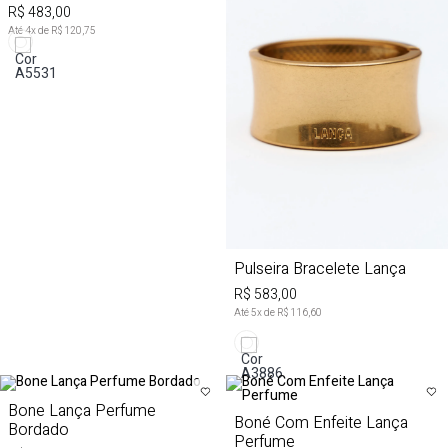
R$ 483,00
Até
4
x de
R$ 120,75
Pulseira Bracelete Lança
R$ 583,00
Até
5
x de
R$ 116,60
Bone Lança Perfume
Boné Com Enfeite Lança
Bordado
Perfume