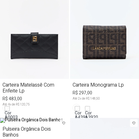
Carteira Matelassê Com
Carteira Monograma Lp
Enfeite Lp
R$ 297,00
R$ 483,00
Até
2
x de
R$ 148,50
Até
4
x de
R$ 120,75
Pulseira Orgânica Dois
Banhos