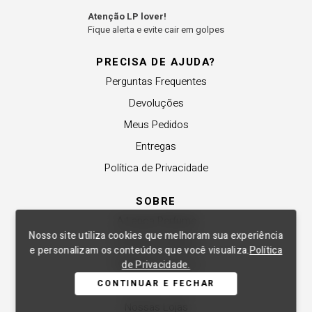
Atenção LP lover!
Fique alerta e evite cair em golpes
PRECISA DE AJUDA?
Perguntas Frequentes
Devoluções
Meus Pedidos
Entregas
Política de Privacidade
SOBRE
A Lança Perfume
Nosso site utiliza cookies que melhoram sua experiência
Revender a Marca
e personalizam os conteúdos que você visualiza.
Política
Trabalhe Conosco
de Privacidade.
CONTINUAR E FECHAR
Compre Local
Nossas Lojas