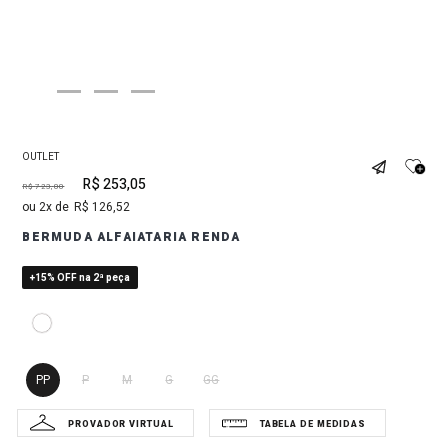
OUTLET
R$
253
,
05
R$
723
,
00
2
R$
126
,
52
BERMUDA ALFAIATARIA RENDA
+15% OFF na 2ª peça
PP
P
M
G
GG