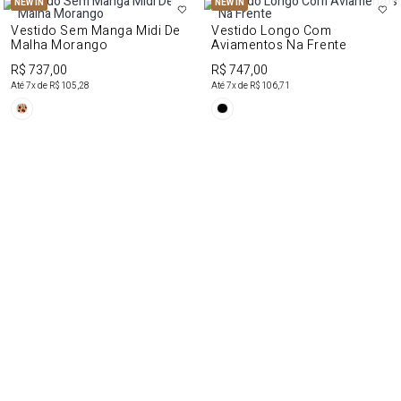
NEW IN
NEW IN
Vestido Sem Manga Midi De
Vestido Longo Com
Malha Morango
Aviamentos Na Frente
R$ 737,00
R$ 747,00
Até
7
x de
R$ 105,28
Até
7
x de
R$ 106,71