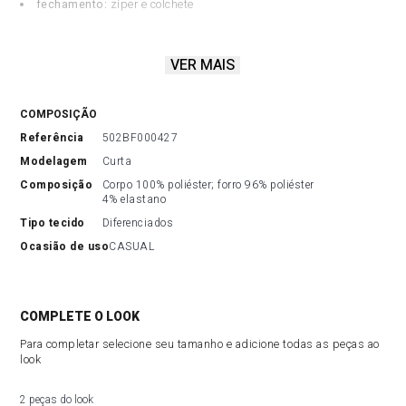
fechamento:
zíper e colchete
VER MAIS
com cintura alta e shape elegante, a bermuda em alfaiataria será a
nova peça-chave do seu closet. Invista
na feminilidade da renda para looks únicos!
COMPOSIÇÃO
referência
502BF000427
modelagem
Curta
composição
Corpo 100% poliéster; forro 96% poliéster 
4% elastano
tipo tecido
Diferenciados
ocasião de uso
CASUAL
COMPLETE O LOOK
Para completar selecione seu tamanho e adicione todas as peças ao
look
2 peças do look