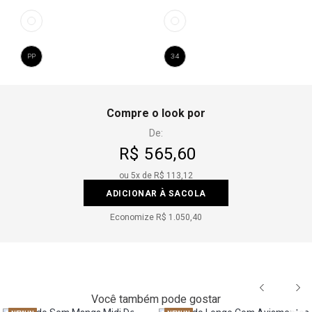
PP
34
Compre o look por
De:
R$ 565,60
ou
5
x de
R$ 113,12
ADICIONAR À SACOLA
Economize
R$ 1.050,40
Você também pode gostar