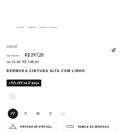
OUTLET
R$
297
,
20
R$
743
,
00
2
R$
148
,
60
BERMUDA CINTURA ALTA COM LINHO
+15% OFF na 2ª peça
PP
P
M
G
GG