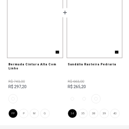
Bermuda Cintura Alta Com
Sandália Rasteira Pedraria
Linho
R$ 743,00
R$ 663,00
R$ 297,20
R$ 265,20
PP
P
M
G
34
35
38
39
40