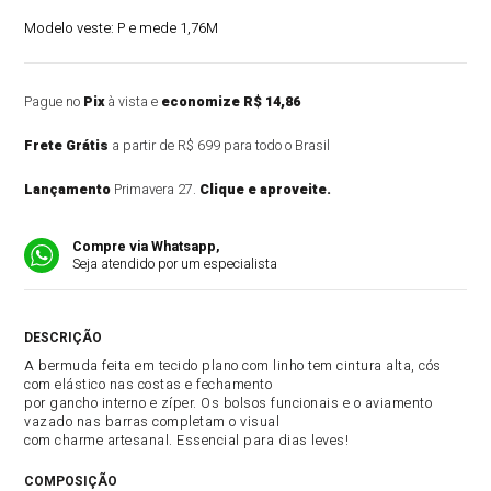
Modelo veste:
P e mede 1,76M
Pague no
Pix
à vista e
economize R$ 14,86
Frete Grátis
a partir de R$ 699 para todo o Brasil
Lançamento
Primavera 27.
Clique e aproveite.
Compre via Whatsapp,
Seja atendido por um especialista
DESCRIÇÃO DO PRODUTO
A bermuda feita em tecido plano com linho tem cintura alta, cós
com elástico nas costas e fechamento
por gancho interno e zíper. Os bolsos funcionais e o aviamento
vazado nas barras completam o visual
com charme artesanal. Essencial para dias leves!
COMPOSIÇÃO