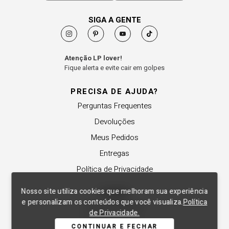
SIGA A GENTE
Atenção LP lover!
Fique alerta e evite cair em golpes
PRECISA DE AJUDA?
Perguntas Frequentes
Devoluções
Meus Pedidos
Entregas
Política de Privacidade
Nosso site utiliza cookies que melhoram sua experiência
SOBRE
e personalizam os conteúdos que você visualiza.
Política
A Lança Perfume
de Privacidade.
Revender a Marca
CONTINUAR E FECHAR