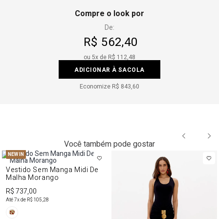
Compre o look por
De:
R$ 562,40
ou
5
x de
R$ 112,48
ADICIONAR À SACOLA
Economize
R$ 843,60
Você também pode gostar
NEW IN
Vestido Sem Manga Midi De
Malha Morango
R$ 737,00
Até
7
x de
R$ 105,28