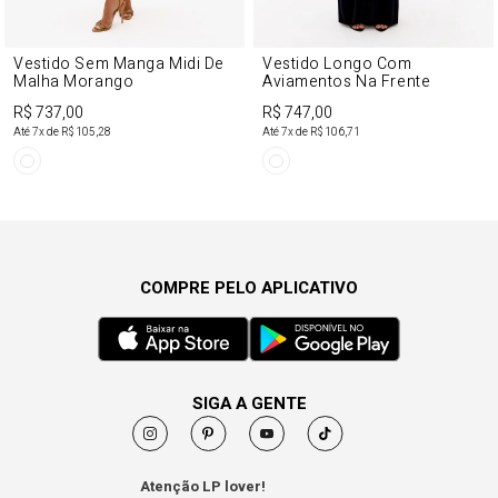
Vestido Sem Manga Midi De
Vestido Longo Com
Malha Morango
Aviamentos Na Frente
R$ 737,00
R$ 747,00
Até
7
x de
R$ 105,28
Até
7
x de
R$ 106,71
COMPRE PELO APLICATIVO
SIGA A GENTE
Atenção LP lover!