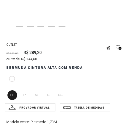
OUTLET
R$
289
,
20
R$
723
,
00
2
R$
144
,
60
BERMUDA CINTURA ALTA COM RENDA
PP
P
M
G
GG
Modelo veste:
P e mede 1,73M