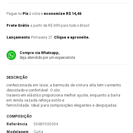
Pague no
Pix
à vista e
economize R$ 14,46
Frete Grátis
a partir de R$ 699 para todo o Brasil
Lançamento
Primavera 27.
Clique e aproveite.
Compre via Whatsapp,
Seja atendido por um especialista
DESCRIÇÃO DO PRODUTO
confeccionada em laise, a bermuda de cintura alta tem caimento
descolado e confortável. O cós
traseiro em elástico proporciona melhor ajuste, enquanto a barra
em renda vazada reforça estilo e
feminilidade. Ideal para composições elegantes e despojadas.
COMPOSIÇÃO
referência
534BF000004
modelagem
Curta