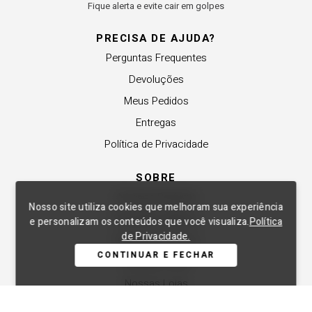
Fique alerta e evite cair em golpes
PRECISA DE AJUDA?
Perguntas Frequentes
Devoluções
Meus Pedidos
Entregas
Política de Privacidade
SOBRE
A Lança Perfume
Nosso site utiliza cookies que melhoram sua experiência
Revender a Marca
e personalizam os conteúdos que você visualiza.
Política
de Privacidade.
Trabalhe Conosco
CONTINUAR E FECHAR
Compre Local
Nossas Lojas