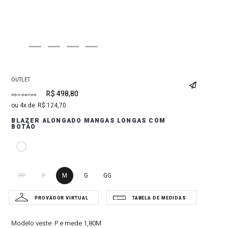
OUTLET
R$
498
,
80
R$
1
.
247
,
00
4
R$
124
,
70
BLAZER ALONGADO MANGAS LONGAS COM
BOTÃO
PP
P
M
G
GG
Modelo veste:
P e mede 1,80M