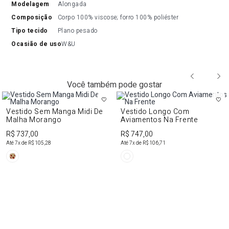
modelagem
Alongada
composição
Corpo 100% viscose; forro 100% poliéster
tipo tecido
Plano pesado
ocasião de uso
W&U
Você também pode gostar
Vestido Sem Manga Midi De
Vestido Longo Com
Malha Morango
Aviamentos Na Frente
R$ 737,00
R$ 747,00
Até
7
x de
R$ 105,28
Até
7
x de
R$ 106,71