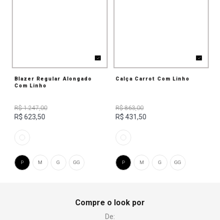
Blazer Regular Alongado
Calça Carrot Com Linho
Com Linho
R$ 1.247,00
R$ 863,00
R$ 623,50
R$ 431,50
P
M
G
GG
P
M
G
GG
Compre o look por
De: