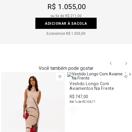
R$ 1.055,00
ou
5
x de
R$ 211,00
ADICIONAR À SACOLA
Economize
R$ 1.055,00
Você também pode gostar
Vestido Longo Com
Aviamentos Na Frente
R$ 747,00
Até
7
x de
R$ 106,71