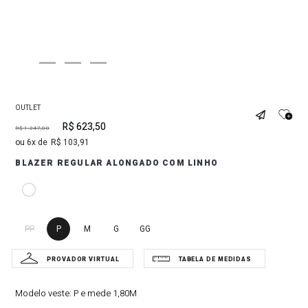
OUTLET
R$
623
,
50
R$
1
.
247
,
00
6
R$
103
,
91
BLAZER REGULAR ALONGADO COM LINHO
PP
P
M
G
GG
Modelo veste:
P e mede 1,80M