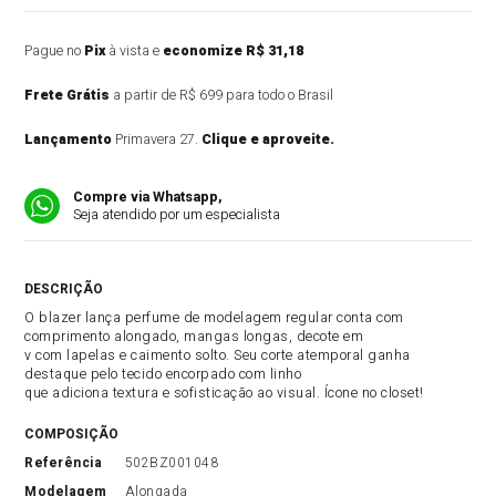
Pague no
Pix
à vista e
economize R$ 31,18
Frete Grátis
a partir de R$ 699 para todo o Brasil
Lançamento
Primavera 27.
Clique e aproveite.
Compre via Whatsapp,
Seja atendido por um especialista
DESCRIÇÃO DO PRODUTO
O blazer lança perfume de modelagem regular conta com
comprimento alongado, mangas longas, decote em
v com lapelas e caimento solto. Seu corte atemporal ganha
destaque pelo tecido encorpado com linho
que adiciona textura e sofisticação ao visual. Ícone no closet!
COMPOSIÇÃO
referência
502BZ001048
modelagem
Alongada