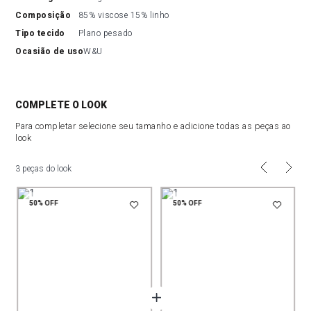
composição
85% viscose 15% linho
tipo tecido
Plano pesado
ocasião de uso
W&U
COMPLETE O LOOK
Para completar selecione seu tamanho e adicione todas as peças ao
look
3 peças do look
50%
OFF
50%
OFF