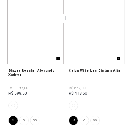
Blazer Regular Alongado
Calça Wide Leg Cintura Alta
Xadrez
R$ 1.197,00
R$ 827,00
R$ 598,50
R$ 413,50
M
G
GG
M
G
GG