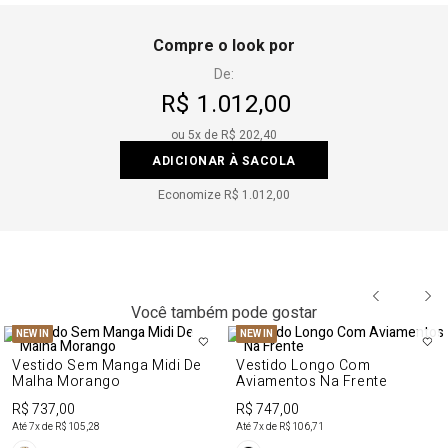
Compre o look por
De:
R$ 1.012,00
ou
5
x de
R$ 202,40
ADICIONAR À SACOLA
Economize
R$ 1.012,00
Você também pode gostar
NEW IN
NEW IN
Vestido Sem Manga Midi De
Vestido Longo Com
Malha Morango
Aviamentos Na Frente
R$ 737,00
R$ 747,00
Até
7
x de
R$ 105,28
Até
7
x de
R$ 106,71