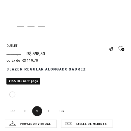
OUTLET
R$
598
,
50
R$
1
.
197
,
00
5
R$
119
,
70
BLAZER REGULAR ALONGADO XADREZ
+15% OFF na 2ª peça
PP
P
M
G
GG