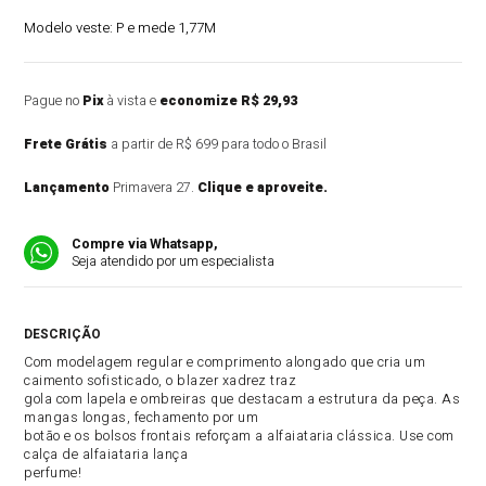
Modelo veste:
P e mede 1,77M
Pague no
Pix
à vista e
economize R$ 29,93
Frete Grátis
a partir de R$ 699 para todo o Brasil
Lançamento
Primavera 27.
Clique e aproveite.
Compre via Whatsapp,
Seja atendido por um especialista
DESCRIÇÃO DO PRODUTO
Com modelagem regular e comprimento alongado que cria um
caimento sofisticado, o blazer xadrez traz
gola com lapela e ombreiras que destacam a estrutura da peça. As
mangas longas, fechamento por um
botão e os bolsos frontais reforçam a alfaiataria clássica. Use com
calça de alfaiataria lança
perfume!