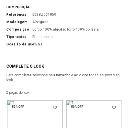
COMPOSIÇÃO
referência
502BZ001059
modelagem
Alongada
composição
Corpo 100% algodão forro 100% poliéster
tipo tecido
Plano pesado
ocasião de uso
W&U
COMPLETE O LOOK
Para completar selecione seu tamanho e adicione todas as peças ao
look
2 peças do look
50%
OFF
50%
OFF