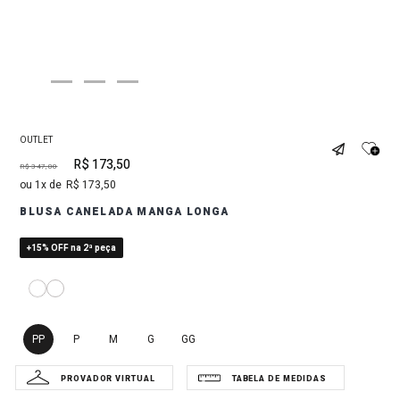
OUTLET
R$
173
,
50
R$
347
,
00
1
R$
173
,
50
BLUSA CANELADA MANGA LONGA
+15% OFF na 2ª peça
PP
P
M
G
GG