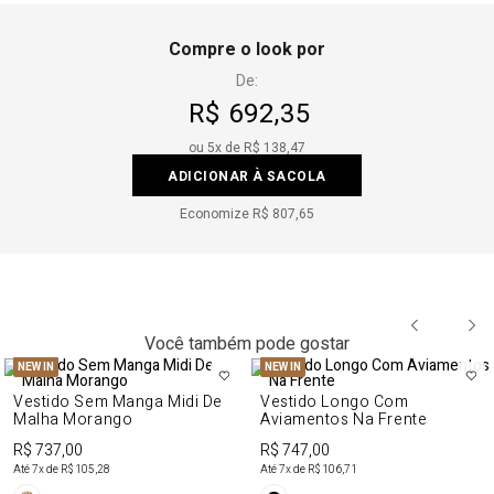
Compre o look por
De:
R$ 692,35
ou
5
x de
R$ 138,47
ADICIONAR À SACOLA
Economize
R$ 807,65
Você também pode gostar
NEW IN
NEW IN
Vestido Sem Manga Midi De
Vestido Longo Com
Malha Morango
Aviamentos Na Frente
R$ 737,00
R$ 747,00
Até
7
x de
R$ 105,28
Até
7
x de
R$ 106,71