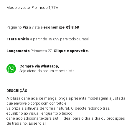
Modelo veste:
P e mede 1,77M
Pague no
Pix
à vista e
economize R$ 8,68
Frete Grátis
a partir de R$ 699 para todo o Brasil
Lançamento
Primavera 27.
Clique e aproveite.
Compre via Whatsapp,
Seja atendido por um especialista
DESCRIÇÃO DO PRODUTO
A blusa canelada de manga longa apresenta modelagem ajustada
que envolve o corpo com conforto e
valoriza a silhueta de forma natural. O decote redondo traz
equilíbrio ao visual, enquanto o tecido
canelado adiciona textura sutil. Ideal para o dia a dia ou produções
de trabalho. Essencial!