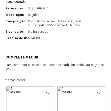
COMPOSIÇÃO
referência
502BL009806
modelagem
Regular
composição
Corpo 94% viscose 6% elastano; revel 
50% algodão 35% viscose 15% linho
tipo tecido
Malha pesada
ocasião de uso
BÁSICO
COMPLETE O LOOK
Para completar selecione seu tamanho e adicione todas as peças ao
look
2 peças do look
50%
OFF
55%
OFF