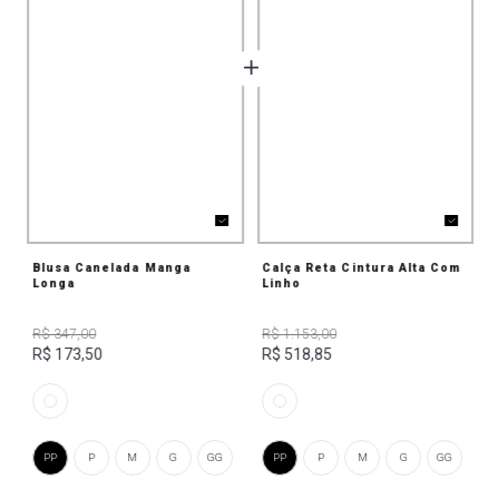
Blusa Canelada Manga
Calça Reta Cintura Alta Com
Longa
Linho
R$ 347,00
R$ 1.153,00
R$ 173,50
R$ 518,85
PP
P
M
G
GG
PP
P
M
G
GG