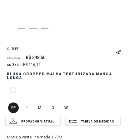
OUTLET
R$
348
,
50
R$
697
,
00
3
R$
116
,
16
BLUSA CROPPED MALHA TEXTURIZADA MANGA
LONGA
PP
P
M
G
GG
Modelo veste:
P e mede 1,77M