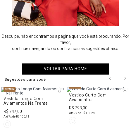
Desculpe, não encontramos a página que você está procurando. Por
favor,
continue navegando ou confira nossas sugestões abaixo.
VOLTAR PARA HOME
Sugestões para você
NEW IN
NEW IN
Vestido Curto Com
Vestido Longo Com
Aviamentos
Aviamentos Na Frente
R$ 793,00
R$ 747,00
Até
7
x de
R$ 113,28
Até
7
x de
R$ 106,71