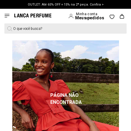
OUTLET: Até 65% OFF + 15% na 2ª peça. Confira >
LANÇAMENTO PRIMAVERA 27. Clique e aproveite.
O que você busca?
PÁGINA NÃO
ENCONTRADA