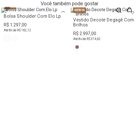
Você também pode gostar
NEW IN
NEW IN
Bolsa Shoulder Com Elo Lp
Vestido Decote Degagê Com
R$ 1.297,00
Brilhos
Até
8
x de
R$ 162,12
R$ 2.997,00
Até
8
x de
R$ 374,62