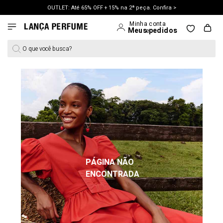
OUTLET: Até 65% OFF + 15% na 2ª peça. Confira >
LANÇAMENTO PRIMAVERA 27. Clique e aproveite.
O que você busca?
PÁGINA NÃO
ENCONTRADA