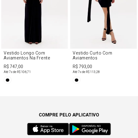
Vestido Longo Com
Vestido Curto Com
Aviamentos Na Frente
Aviamentos
R$ 747,00
R$ 793,00
Até
7
x de
R$ 106,71
Até
7
x de
R$ 113,28
COMPRE PELO APLICATIVO